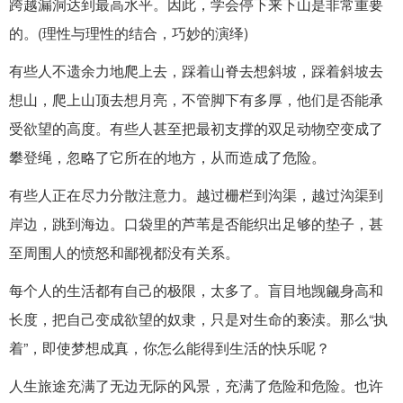
跨越漏洞达到最高水平。因此，学会停下来下山是非常重要
的。(理性与理性的结合，巧妙的演绎)
有些人不遗余力地爬上去，踩着山脊去想斜坡，踩着斜坡去
想山，爬上山顶去想月亮，不管脚下有多厚，他们是否能承
受欲望的高度。有些人甚至把最初支撑的双足动物空变成了
攀登绳，忽略了它所在的地方，从而造成了危险。
有些人正在尽力分散注意力。越过栅栏到沟渠，越过沟渠到
岸边，跳到海边。口袋里的芦苇是否能织出足够的垫子，甚
至周围人的愤怒和鄙视都没有关系。
每个人的生活都有自己的极限，太多了。盲目地觊觎身高和
长度，把自己变成欲望的奴隶，只是对生命的亵渎。那么“执
着”，即使梦想成真，你怎么能得到生活的快乐呢？
人生旅途充满了无边无际的风景，充满了危险和危险。也许