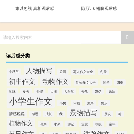
难以忽视 真相观后感
隐形\' s 翅膀观后感
请输入搜索内容
读后感分类
人物描写
中秋节
公园
写人作文大全
冬天
初中作文
动物作文
动物作文大全
同学
四季
地球
夏天
外婆
大海
大自然
天气
奶奶
妹妹
小学生作文
小狗
幸福
弟弟
快乐
景物描写
情感说说
感恩
成长
我
朋友
树
植物作文
游记
母亲
水果
父爱
班级
童年
话题作文
节日作文