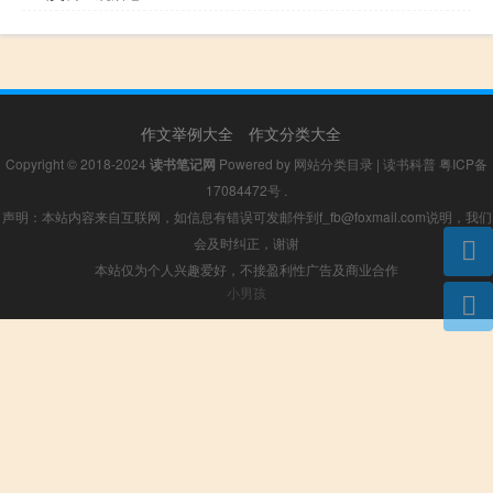
作文举例大全
作文分类大全
Copyright © 2018-2024
读书笔记网
Powered by
网站分类目录
|
读书科普
粤ICP备
17084472号
.
声明：本站内容来自互联网，如信息有错误可发邮件到f_fb@foxmail.com说明，我们
会及时纠正，谢谢
本站仅为个人兴趣爱好，不接盈利性广告及商业合作
小男孩