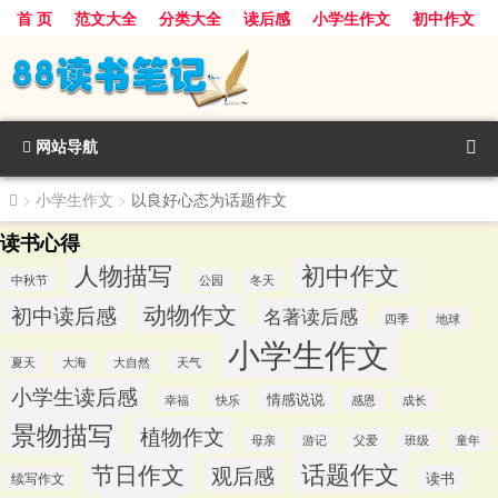
首 页
范文大全
分类大全
读后感
小学生作文
初中作文
景物描写
话题作文
人物描写
动物作文
植物作文
节日作文
网站导航
>
小学生作文
>
以良好心态为话题作文
读书心得
人物描写
初中作文
中秋节
公园
冬天
动物作文
初中读后感
名著读后感
四季
地球
小学生作文
夏天
大海
大自然
天气
小学生读后感
情感说说
幸福
快乐
感恩
成长
景物描写
植物作文
游记
母亲
父爱
班级
童年
话题作文
节日作文
观后感
读书
续写作文