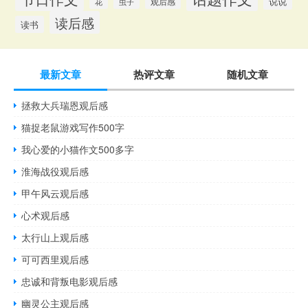
说说
观后感
花
虫子
读后感
读书
最新文章
热评文章
随机文章
拯救大兵瑞恩观后感
猫捉老鼠游戏写作500字
我心爱的小猫作文500多字
淮海战役观后感
甲午风云观后感
心术观后感
太行山上观后感
可可西里观后感
忠诚和背叛电影观后感
幽灵公主观后感