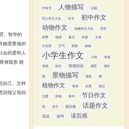
人物描写
中秋节
公园
初中作文
写人作文大全
冬天
动物作文
动物作文大全
同学
臂。智华的
四季
地球
夏天
外婆
大海
有她需要做的
大自然
天气
奶奶
妹妹
小学生作文
社会的爱和人
小狗
幸福
替身隐形 翅
情感说说
弟弟
快乐
感恩
成长
景物描写
我
朋友
树
想自己。怎样
植物作文
游记
母亲
水果
恩回报父母回
节日作文
父爱
班级
童年
话题作文
观后感
花
虫子
读后感
说说
读书