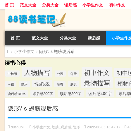
首 页
范文大全
分类大全
读后感
小学生作文
初中作文
首 页
范文大全
分类大全
读后感
小学生作
>
小学生作文
>
隐形\' s 翅膀观后感
读书心得
人物描写
初中作文
初中
中秋节
公园
冬天
景物描写
植物
情感说说
幸福
快乐
感恩
成长
读后感400字
读后感300字
读后感5
读后感200字
读后感100字
隐形\' s 翅膀观后感
dushubiji
小学生作文
,
翅膀
,
观后感
,
隐形
2022-06-05 15:47:17
4