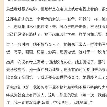
虽然看过很多电影，但是都是在电脑上或者电视上看的，很
这部电影讲的是一个可怜的女孩——智华。和我们一样，她
上，志华想用木棍把它摘下来。补心被电击击倒。被送往医
自己已经没有胳膊了。她不想像其他学生一样学习和玩耍。
过了一段时间，她不想当废人了。她想像正常人一样读书写
饭、写字、画画。切菜，炒菜，用脚做饭。这对于一个没有
她第一次没有考上高考，但她没有灰心。她去复读了。那时
去学校游泳。她一直在努力训练，把所有的时间都用来喝茶
比赛拿了全国第一，我还要参加世界残奥会。她最终考上了
看完这部电影，我被智华不屈不挠的精神和不屈不挠的毅力
终成为社会上有用的人。这时，熟悉的歌曲《每一次，我都
道，我一直有双隐形 翅膀。带我飞翔，飞越绝望...\"