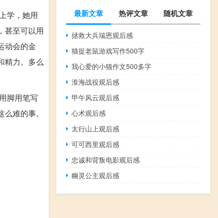
最新文章
热评文章
随机文章
续上学，她用
，甚至可以用
拯救大兵瑞恩观后感
运动会的金
猫捉老鼠游戏写作500字
和精力。多么
我心爱的小猫作文500多字
淮海战役观后感
用脚用笔写
甲午风云观后感
这么难的事。
心术观后感
太行山上观后感
可可西里观后感
忠诚和背叛电影观后感
幽灵公主观后感