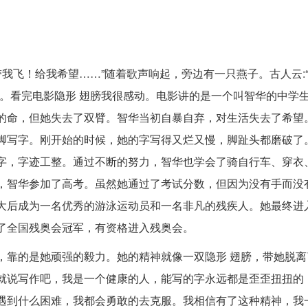
带我飞！给我希望……”随着歌声响起，旁边有一只燕子。古人云:
。看完电影隐形 翅膀我很感动。电影讲的是一个叫智华的中学
的命，但她失去了双臂。智华当初自暴自弃，对生活失去了希望
脚写字。刚开始的时候，她的字写得又烂又慢，脚趾头都磨破了
字，字迹工整。通过不断的努力，智华也学会了骑自行车、穿衣
，智华参加了高考。虽然她通过了考试分数，但因为没有手而没
大后成为一名优秀的游泳运动员和一名非凡的残疾人。她最终进
了全国残奥会冠军，有资格进入残奥会。
，靠的是她顽强的毅力。她的精神就像一双隐形 翅膀，带她脱离
就说写作吧，我是一个健康的人，能写的字永远都是歪歪扭扭的
遇到什么困难，我都会勇敢的去克服。我相信有了这种精神，我