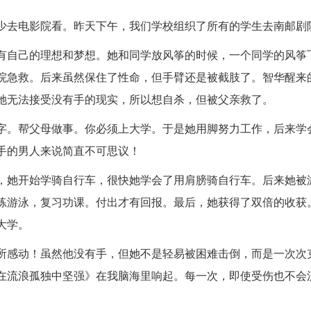
少去电影院看。昨天下午，我们学校组织了所有的学生去南邮剧
有自己的理想和梦想。她和同学放风筝的时候，一个同学的风筝
院急救。后来虽然保住了性命，但手臂还是被截肢了。智华醒来
她无法接受没有手的现实，所以想自杀，但被父亲救了。
字。帮父母做事。你必须上大学。于是她用脚努力工作，后来学
手的男人来说简直不可思议！
，她开始学骑自行车，很快她学会了用肩膀骑自行车。后来她被
练游泳，复习功课。付出才有回报。最后，她获得了双倍的收获
大学。
所感动！虽然他没有手，但她不是轻易被困难击倒，而是一次次
在流浪孤独中坚强》在我脑海里响起。每一次，即使受伤也不会