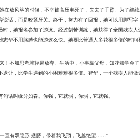
次，她在放风筝的时候，不幸被高压电死了，失去了手臂。为了继
弃说话，而是咬紧牙关。终于，努力有了回报，她可以用脚写字
员时，她报名参加了游泳。经过刻苦训练，她获得了全国残疾人
雄志华不用胳膊也能游这么快。她要比普通人多花很多倍的时间
出来！不加思考就轻易放弃。生活中，小事靠父母，知花却学会了
不退让，比学生遇到的小困难难很多倍。智华，一个残疾人能做
有句话叫缘分如春。你强，它就弱，你弱，它就强。
一直有双隐形 翅膀，带着我飞翔，飞越绝望……”