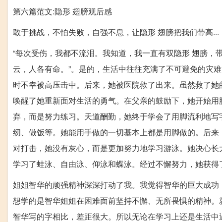
第六篇范文:隐形 翅膀观后感
敢于挑战，不怕失败，自强不息，让隐形 翅膀把我们带高...
“每次受伤，我都不流泪。我知道，我一直有双隐形 翅膀，
云，人各有命。”。是的，生活中往往充满了不可避免的灾难
时不幸被高压击中。后来，她被医院救了出来。虽然救了她
唤醒了她重新面对生活的勇气。在父亲的鼓励下，她开始用
弃，而是努力练习。天道酬勤，她终于学会了用脚流利地写
纫、做饭等。她能用手做的一切基本上都是用脚做的。后来
对打击，她没有灰心，而是更加努力地学习游泳。她决心长
学习了蛙泳、自由泳、仰泳和蝶泳。经过不懈努力，她获得
姐姐智华的顽强精神深深打动了我。我觉得智华的巨大成功
想学的是智华姐姐在困难面前坚持不懈、无所畏惧的精神。
智华写的字相比，差距很大。所以无论在学习上还是生活中