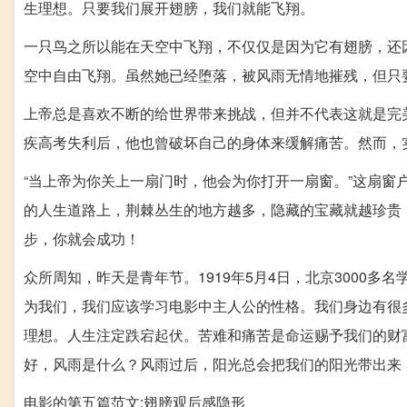
生理想。只要我们展开翅膀，我们就能飞翔。
一只鸟之所以能在天空中飞翔，不仅仅是因为它有翅膀，还
空中自由飞翔。虽然她已经堕落，被风雨无情地摧残，但只
上帝总是喜欢不断的给世界带来挑战，但并不代表这就是完
疾高考失利后，他也曾破坏自己的身体来缓解痛苦。然而，
“当上帝为你关上一扇门时，他会为你打开一扇窗。”这扇
的人生道路上，荆棘丛生的地方越多，隐藏的宝藏就越珍贵
步，你就会成功！
众所周知，昨天是青年节。1919年5月4日，北京3000
为我们，我们应该学习电影中主人公的性格。我们身边有很
理想。人生注定跌宕起伏。苦难和痛苦是命运赐予我们的财
好，风雨是什么？风雨过后，阳光总会把我们的阳光带出来
电影的第五篇范文:翅膀观后感隐形