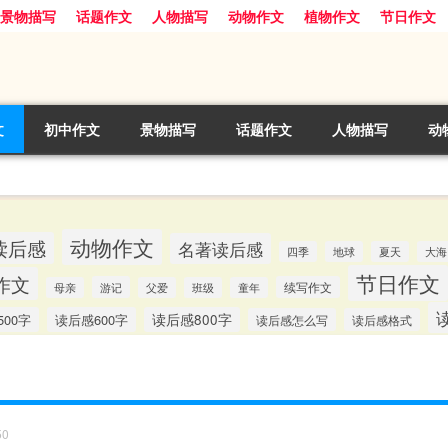
景物描写
话题作文
人物描写
动物作文
植物作文
节日作文
文
初中作文
景物描写
话题作文
人物描写
动
动物作文
读后感
名著读后感
四季
地球
夏天
大海
节日作文
作文
游记
续写作文
母亲
父爱
班级
童年
00字
读后感600字
读后感800字
读后感怎么写
读后感格式
50