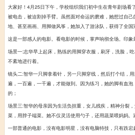
大家好！4月25日下午，学校组织我们初中生在青年剧场看
被电击，被迫割掉手臂。虽然面对命运的磨难，她想过自己
地、甚至画画、用脚做风筝，她加入了游泳队，获得了全国
这是一部感人的电影。看电影的时候，掌声响彻全场。印象
场景一:志华早上起床，熟练的用脚穿衣服，刷牙，洗脸，
不紊地进行着。
镜头二:智华一只脚拿着针，另一只脚穿线，然后打个结，
遍，一百遍，一千遍，才能做到。因为练习，她的脚有血泡
的；
场景三:智华的母亲因为生活负担重，女儿残疾，精神分裂
菜，用脖子端菜。她不仅灵活使用勺子，还用蔬菜喂妈妈。
一部普通的电影，没有电影明星，没有电脑特技，只有跌宕