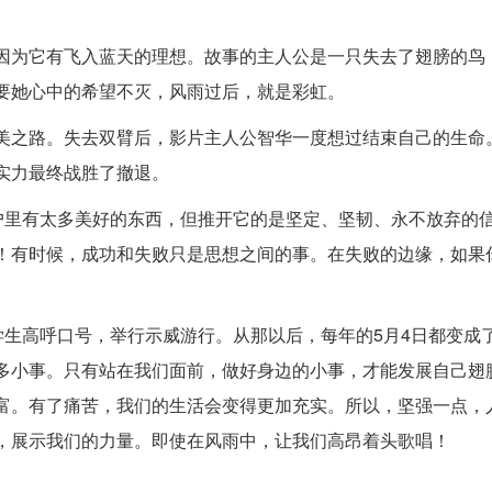
因为它有飞入蓝天的理想。故事的主人公是一只失去了翅膀的鸟
要她心中的希望不灭，风雨过后，就是彩虹。
美之路。失去双臂后，影片主人公智华一度想过结束自己的生命
实力最终战胜了撤退。
窗户里有太多美好的东西，但推开它的是坚定、坚韧、永不放弃的
！有时候，成功和失败只是思想之间的事。在失败的边缘，如果
多名学生高呼口号，举行示威游行。从那以后，每年的5月4日都变成
多小事。只有站在我们面前，做好身边的小事，才能发展自己翅
富。有了痛苦，我们的生活会变得更加充实。所以，坚强一点，
，展示我们的力量。即使在风雨中，让我们高昂着头歌唱！