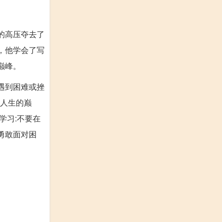
的高压夺去了
，他学会了写
巅峰。
遇到困难或挫
向人生的巅
学习:不要在
勇敢面对困