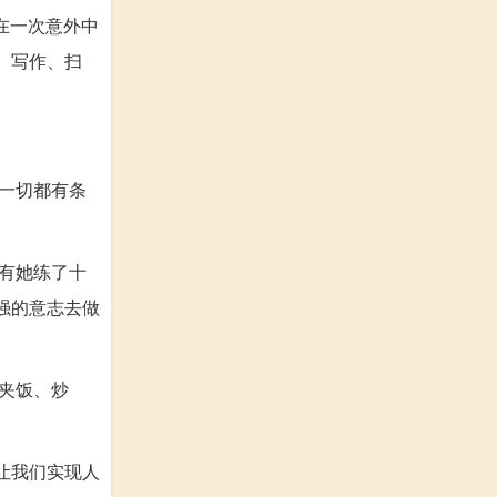
在一次意外中
、写作、扫
一切都有条
有她练了十
强的意志去做
夹饭、炒
让我们实现人