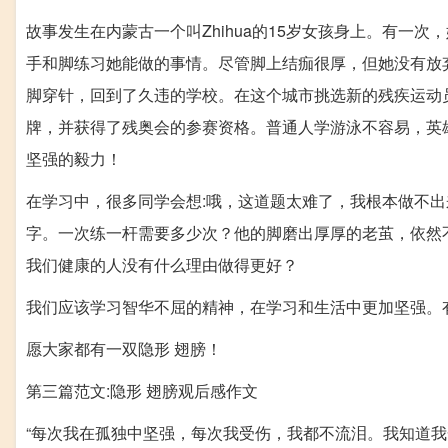
故事发生在内蒙古一个叫Zhihua的15岁女孩身上。有一
手和脚练习她能做的事情。尽管脚上结痂很厚，但她没有放
脚穿针，回到了久违的学校。在这个城市挑选新的残疾运动
牌，并获得了残奥会的参赛资格。普通人学游泳不容易，英
坚强的毅力！
在学习中，很多同学会想:哦，这道题太难了，我根本做不
字。一次练一杆需要多少次？他的脚磨出厚厚的老茧，依然
我们健康的人没有什么理由做得更好？
我们应该学习智华不屈的精神，在学习和生活中更加坚强。
愿大家都有一双隐形 翅膀！
第三篇范文:隐形 翅膀观后感作文
“每次我在孤独中坚强，每次我受伤，我都不流泪。我知道我