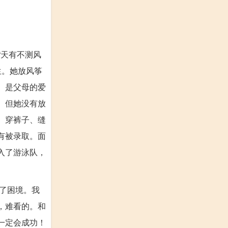
“天有不测风
生。她放风筝
。是父母的爱
。但她没有放
、穿裤子、缝
有被录取。面
入了游泳队，
了困境。我
，难看的。和
一定会成功！