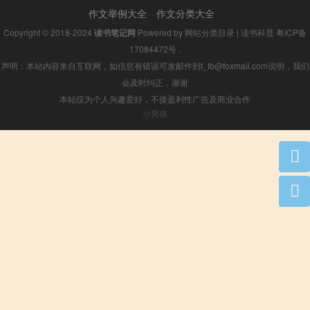
作文举例大全
作文分类大全
Copyright © 2018-2024
读书笔记网
Powered by
网站分类目录
|
读书科普
粤ICP备
17084472号
.
声明：本站内容来自互联网，如信息有错误可发邮件到f_fb@foxmail.com说明，我们
会及时纠正，谢谢
本站仅为个人兴趣爱好，不接盈利性广告及商业合作
小男孩