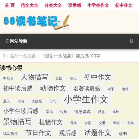
首 页
范文大全
分类大全
读后感
小学生作文
初中作文
景物描写
话题作文
人物描写
动物作文
植物作文
节日作文
网站导航
>
最后一头战象
>
《最后一头战象》读后感100字
读书心得
人物描写
初中作文
中秋节
公园
冬天
动物作文
初中读后感
名著读后感
四季
地球
小学生作文
夏天
大海
大自然
天气
小学生读后感
情感说说
幸福
快乐
感恩
成长
景物描写
植物作文
游记
母亲
父爱
班级
童年
话题作文
节日作文
观后感
读书
续写作文