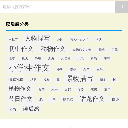
请输入搜索内容
读后感分类
人物描写
中秋节
公园
写人作文大全
冬天
初中作文
动物作文
动物作文大全
同学
四季
地球
夏天
外婆
大海
大自然
天气
奶奶
妹妹
小学生作文
小狗
幸福
弟弟
快乐
景物描写
情感说说
感恩
成长
我
朋友
树
植物作文
游记
母亲
水果
父爱
班级
童年
话题作文
节日作文
说说
观后感
花
虫子
读后感
读书