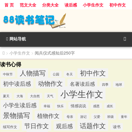
首 页
范文大全
分类大全
读后感
小学生作文
初中作文
景物描写
话题作文
人物描写
动物作文
植物作文
节日作文
网站导航
>
小学生作文
>
阅兵仪式感知后250字
读书心得
人物描写
初中作文
中秋节
公园
冬天
动物作文
初中读后感
名著读后感
四季
地球
小学生作文
夏天
大海
大自然
天气
小学生读后感
情感说说
幸福
快乐
感恩
成长
景物描写
植物作文
游记
母亲
父爱
班级
童年
话题作文
节日作文
观后感
读书
续写作文