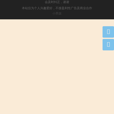
会及时纠正，谢谢
本站仅为个人兴趣爱好，不接盈利性广告及商业合作
小男孩