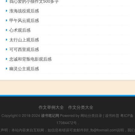
我心爱的小猫作文500多字
淮海战役观后感
甲午风云观后感
心术观后感
太行山上观后感
可可西里观后感
忠诚和背叛电影观后感
幽灵公主观后感
作文举例大全
作文分类大全
Copyright © 2018-2024
读书笔记网
Powered by
网站分类目录
|
读书科普
粤ICP备
17084472号
.
声明：本站内容来自互联网，如信息有错误可发邮件到f_fb@foxmail.com说明，我们