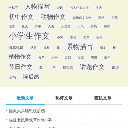
人物描写
中秋节
公园
写人作文大全
冬天
初中作文
动物作文
动物作文大全
同学
四季
地球
夏天
外婆
大海
大自然
天气
奶奶
妹妹
小学生作文
小狗
幸福
弟弟
快乐
景物描写
情感说说
感恩
成长
我
朋友
树
植物作文
游记
母亲
水果
父爱
班级
童年
话题作文
节日作文
说说
观后感
花
虫子
读后感
读书
最新文章
热评文章
随机文章
拯救大兵瑞恩观后感
猫捉老鼠游戏写作500字