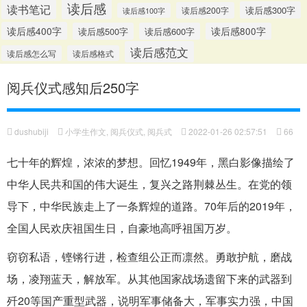
读后感
读书笔记
读后感300字
读后感200字
读后感100字
读后感400字
读后感500字
读后感600字
读后感800字
读后感范文
读后感怎么写
读后感格式
阅兵仪式感知后250字
dushubiji
小学生作文
,
阅兵仪式
,
阅兵式
2022-01-26 02:57:51
66
七十年的辉煌，浓浓的梦想。回忆1949年，黑白影像描绘了
中华人民共和国的伟大诞生，复兴之路荆棘丛生。在党的领
导下，中华民族走上了一条辉煌的道路。70年后的2019年，
全国人民欢庆祖国生日，自豪地高呼祖国万岁。
窃窃私语，铿锵行进，检查组公正而凛然。勇敢护航，磨战
场，凌翔蓝天，解放军。从其他国家战场遗留下来的武器到
歼20等国产重型武器，说明军事储备大，军事实力强，中国