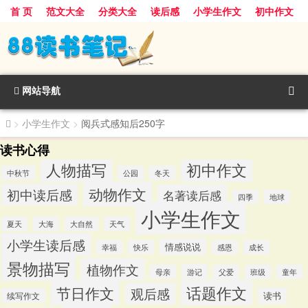
首 页
范文大全
分类大全
读后感
小学生作文
初中作文
景物描写
话题作文
人物描写
动物作文
植物作文
节日作文
网站导航
>
小学生作文
>
阅兵式感知后250字
读书心得
人物描写
初中作文
中秋节
公园
冬天
动物作文
初中读后感
名著读后感
四季
地球
小学生作文
夏天
大海
大自然
天气
小学生读后感
情感说说
幸福
快乐
感恩
成长
景物描写
植物作文
游记
母亲
父爱
班级
童年
话题作文
节日作文
观后感
读书
续写作文