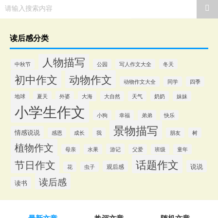
请输入搜索内容
读后感分类
人物描写
中秋节
公园
写人作文大全
冬天
初中作文
动物作文
动物作文大全
同学
四季
地球
夏天
外婆
大海
大自然
天气
奶奶
妹妹
小学生作文
小狗
幸福
弟弟
快乐
景物描写
情感说说
感恩
成长
我
朋友
树
植物作文
游记
母亲
水果
父爱
班级
童年
话题作文
节日作文
说说
观后感
花
虫子
读后感
读书