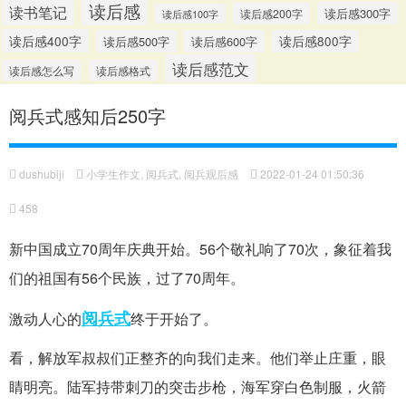
读后感
读书笔记
读后感300字
读后感200字
读后感100字
读后感400字
读后感500字
读后感600字
读后感800字
读后感范文
读后感怎么写
读后感格式
阅兵式感知后250字
dushubiji
小学生作文
,
阅兵式
,
阅兵观后感
2022-01-24 01:50:36
458
新中国成立70周年庆典开始。56个敬礼响了70次，象征着我
们的祖国有56个民族，过了70周年。
阅兵式
激动人心的
终于开始了。
看，解放军叔叔们正整齐的向我们走来。他们举止庄重，眼
睛明亮。陆军持带刺刀的突击步枪，海军穿白色制服，火箭