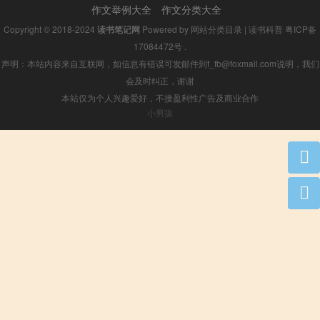
作文举例大全
作文分类大全
Copyright © 2018-2024
读书笔记网
Powered by
网站分类目录
|
读书科普
粤ICP备
17084472号
.
声明：本站内容来自互联网，如信息有错误可发邮件到f_fb@foxmail.com说明，我们
会及时纠正，谢谢
本站仅为个人兴趣爱好，不接盈利性广告及商业合作
小男孩