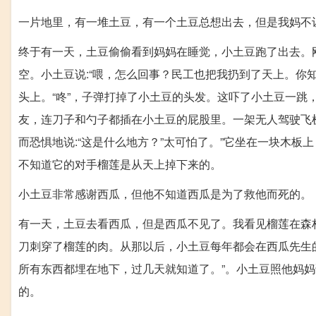
一片地里，有一堆土豆，有一个土豆总想出去，但是我妈不
终于有一天，土豆偷偷看到妈妈在睡觉，小土豆跑了出去。
空。小土豆说:“喂，怎么回事？民工也把我扔到了天上。你
头上。“咚”，子弹打掉了小土豆的头发。这吓了小土豆一
友，连刀子和勺子都插在小土豆的屁股里。一架无人驾驶飞
而恐惧地说:“这是什么地方？”太可怕了。”它坐在一块木
不知道它的对手榴莲是从天上掉下来的。
小土豆非常感谢西瓜，但他不知道西瓜是为了救他而死的。
有一天，土豆去看西瓜，但是西瓜不见了。我看见榴莲在森林
刀刺穿了榴莲的肉。从那以后，小土豆每年都会在西瓜先生的
所有东西都埋在地下，过几天就知道了。”。小土豆照他妈
的。