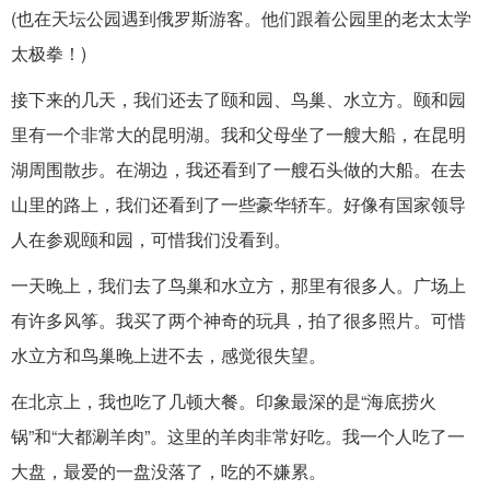
(也在天坛公园遇到俄罗斯游客。他们跟着公园里的老太太学
太极拳！)
接下来的几天，我们还去了颐和园、鸟巢、水立方。颐和园
里有一个非常大的昆明湖。我和父母坐了一艘大船，在昆明
湖周围散步。在湖边，我还看到了一艘石头做的大船。在去
山里的路上，我们还看到了一些豪华轿车。好像有国家领导
人在参观颐和园，可惜我们没看到。
一天晚上，我们去了鸟巢和水立方，那里有很多人。广场上
有许多风筝。我买了两个神奇的玩具，拍了很多照片。可惜
水立方和鸟巢晚上进不去，感觉很失望。
在北京上，我也吃了几顿大餐。印象最深的是“海底捞火
锅”和“大都涮羊肉”。这里的羊肉非常好吃。我一个人吃了一
大盘，最爱的一盘没落了，吃的不嫌累。