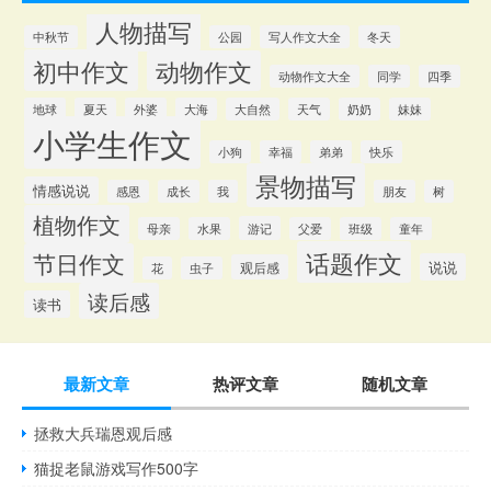
人物描写
中秋节
公园
写人作文大全
冬天
初中作文
动物作文
动物作文大全
同学
四季
地球
夏天
外婆
大海
大自然
天气
奶奶
妹妹
小学生作文
小狗
幸福
弟弟
快乐
景物描写
情感说说
感恩
成长
我
朋友
树
植物作文
游记
母亲
水果
父爱
班级
童年
话题作文
节日作文
说说
观后感
花
虫子
读后感
读书
最新文章
热评文章
随机文章
拯救大兵瑞恩观后感
猫捉老鼠游戏写作500字