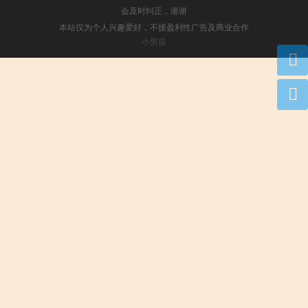
会及时纠正，谢谢
本站仅为个人兴趣爱好，不接盈利性广告及商业合作
小男孩