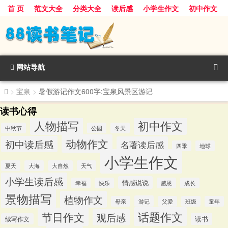
首 页
范文大全
分类大全
读后感
小学生作文
初中作文
景物描写
话题作文
人物描写
动物作文
植物作文
节日作文
网站导航
>
宝泉
>
暑假游记作文600字:宝泉风景区游记
读书心得
人物描写
初中作文
中秋节
公园
冬天
动物作文
初中读后感
名著读后感
四季
地球
小学生作文
夏天
大海
大自然
天气
小学生读后感
情感说说
幸福
快乐
感恩
成长
景物描写
植物作文
游记
母亲
父爱
班级
童年
话题作文
节日作文
观后感
读书
续写作文