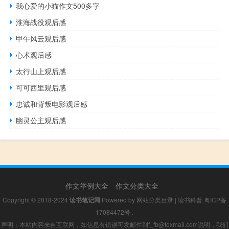
我心爱的小猫作文500多字
淮海战役观后感
甲午风云观后感
心术观后感
太行山上观后感
可可西里观后感
忠诚和背叛电影观后感
幽灵公主观后感
作文举例大全
作文分类大全
Copyright © 2018-2024
读书笔记网
Powered by
网站分类目录
|
读书科普
粤ICP备
17084472号
.
声明：本站内容来自互联网，如信息有错误可发邮件到f_fb@foxmail.com说明，我们