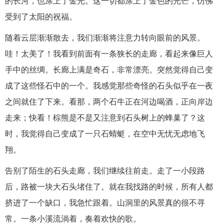
的长河，也涂上了金光。这一切都涂上了金色的光芒，仿佛
受到了太阳的祝福。
随着云层渐渐散去，我们渐渐将注意力转向眼前的风景。
哇！太美了！我看到前面有一条狭长的走廊，看起来像巨人
手中的丝绸。长廊上满是奇石，非常漂亮。突然觉得自己变
成了这些怪石中的一个。我感觉那些奇怪的石头似乎在一夜
之间就住了下来。看那，两个石牛正在河边喝酒，正向岸边
走来；快看！棕熊是不是又注意到石头树上的蜂巢了？这
时，我觉得自己变成了一只石蜻蜓，在空中无忧无虑地飞
翔。
告别了陌生的石头走廊，我们继续往前走。走了一小段路
后，路被一块大石头堵住了。就在我找路的时候，所有人都
挤进了一个缺口，我急忙跟着。山洞里的风景真的很不寻
常。一条小溪流淌着，奏着欢快的歌。