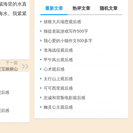
威海里的水真
最新文章
热评文章
随机文章
海水。我紧紧
拯救大兵瑞恩观后感
猫捉老鼠游戏写作500字
我心爱的小猫作文500多字
淮海战役观后感
甲午风云观后感
下一篇
 灵宝娘娘山
心术观后感
太行山上观后感
可可西里观后感
观后感
忠诚和背叛电影观后感
幽灵公主观后感
观后感