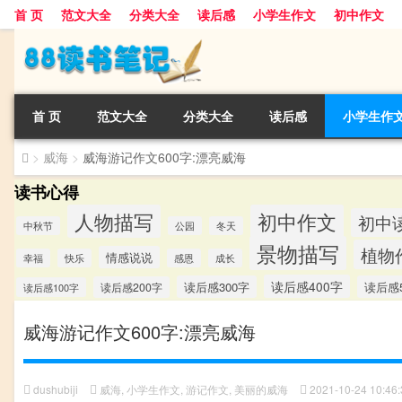
首 页
范文大全
分类大全
读后感
小学生作文
初中作文
首 页
范文大全
分类大全
读后感
小学生作
>
威海
>
威海游记作文600字:漂亮威海
读书心得
人物描写
初中作文
初中
中秋节
公园
冬天
景物描写
植物
情感说说
幸福
快乐
感恩
成长
读后感400字
读后感300字
读后感5
读后感200字
读后感100字
威海游记作文600字:漂亮威海
dushubiji
威海
,
小学生作文
,
游记作文
,
美丽的威海
2021-10-24 10:46: