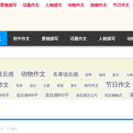
景物描写
话题作文
人物描写
动物作文
植物作文
节日作文
文
初中作文
景物描写
话题作文
人物描写
动
动物作文
读后感
名著读后感
四季
地球
夏天
大海
节日作文
作文
游记
续写作文
母亲
父爱
班级
童年
00字
读后感600字
读后感800字
读后感怎么写
读后感格式
31
499