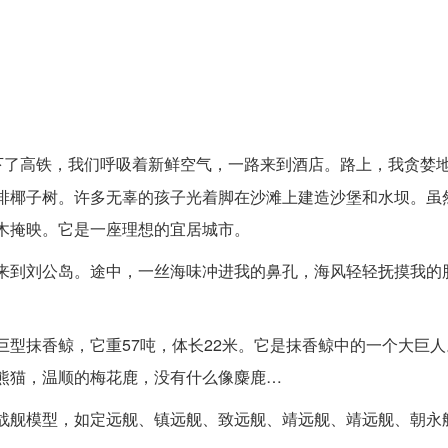
下了高铁，我们呼吸着新鲜空气，一路来到酒店。路上，我贪婪
排椰子树。许多无辜的孩子光着脚在沙滩上建造沙堡和水坝。虽
木掩映。它是一座理想的宜居城市。
来到刘公岛。途中，一丝海味冲进我的鼻孔，海风轻轻抚摸我的
型抹香鲸，它重57吨，体长22米。它是抹香鲸中的一个大巨
熊猫，温顺的梅花鹿，没有什么像麋鹿…
舰模型，如定远舰、镇远舰、致远舰、靖远舰、靖远舰、朝永舰、