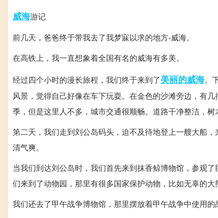
威海
游记
前几天，爸爸终于带我去了我梦寐以求的地方-威海。
在高铁上，我一直想象着全国有名的威海有多美。
美丽的威海
经过四个小时的漫长旅程，我们终于来到了
。
风景，觉得自己好像在车下玩耍。在金色的沙滩旁边，有几
季，但是这里人不多，城市交通很顺畅。道路干净整洁，树
第二天，我们走到刘公岛码头，迫不及待地登上一艘大船，
清气爽。
当我们到达刘公岛时，我们首先来到抹香鲸博物馆，参观了巨
们来到了动物园，那里有很多国家保护动物，比如无辜的大
我们还去了甲午战争博物馆，那里摆放着甲午战争中使用的战