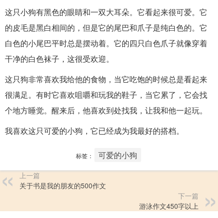
这只小狗有黑色的眼睛和一双大耳朵。它看起来很可爱。它
的皮毛是黑白相间的，但是它的尾巴和爪子是纯白色的。它
白色的小尾巴平时总是摆动着。它的四只白色爪子就像穿着
干净的白色袜子，这很受欢迎。
这只狗非常喜欢我给他的食物，当它吃饱的时候总是看起来
很满足。有时它喜欢咀嚼和玩我的鞋子，当它累了，它会找
个地方睡觉。醒来后，他喜欢到处找我，让我和他一起玩。
我喜欢这只可爱的小狗，它已经成为我最好的搭档。
可爱的小狗
标签：
上一篇
关于书是我的朋友的500作文
下一篇
游泳作文450字以上