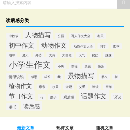
请输入搜索内容
读后感分类
人物描写
中秋节
公园
写人作文大全
冬天
初中作文
动物作文
动物作文大全
同学
四季
地球
夏天
外婆
大海
大自然
天气
奶奶
妹妹
小学生作文
小狗
幸福
弟弟
快乐
景物描写
情感说说
感恩
成长
我
朋友
树
植物作文
游记
母亲
水果
父爱
班级
童年
话题作文
节日作文
说说
观后感
花
虫子
读后感
读书
最新文章
热评文章
随机文章