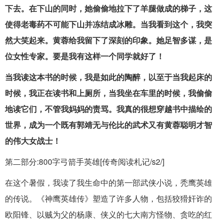
下去。在下山的同时，她偷偷地拉下了羊腿做成的梯子，这
使得老毒药不可能下山并冻结成冰雕。当我看到这个，我突
然大笑起来。黄蓉给我留下了深刻的印象。她足智多谋，是
位女性专家。要是我有这样一个同学就好了！
当我读这本书的时候，我是如此的陶醉，以至于当我起床的
时候，我正在读书和上厕所，当我坐在车里的时候，我偷偷
地读它们，不管我妈妈的责骂。我真的很想穿越书中描绘的
世界，成为一个既有郭靖无与伦比的武术又有黄蓉聪明才智
的伟大女战士！
第二部分:800字弓箭手英雄[传奇阅读札记/s2/]
在这个暑假，我读了我生命中的第一部武侠小说，秃鹰英雄
的传说。《神鹰英雄传》塑造了许多人物，包括狡猾奸诈的
欧阳锋、以贼为父的杨康、侠义的七大南方怪物、贪吃的红