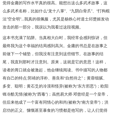
觉得金庸的写作水平真的很高。能想出这么多武术故事，这
么多武术名称，比如什么“龙十八掌”、“九阴白骨爪”、“打狗棍
法”空全明”...我真的很佩服，尤其是杨铁心对道士邱楚姬发动
攻击的那一部分，我误以为我看过这段视频。
这本书充满了陷阱。当真相大白时，我经常会感到惊讶，但
最终我为这个幸福的结局感到高兴。金庸的书总是在故事之
前做下一个铺垫，但我没有注意到这些细节。在故事的结
尾，我直到那时才注意到。原来，这就是它的意思！这样，
读者的胃口就会被激起，他会继续阅读。书中描写的人物都
有自己的特点:郭靖的淳朴、善良和“自然待之”；黄蓉细腻、
多变、聪明；黄石爻的冷漠和怪异(被称为“东方邪恶”)；欧阳
锋冷酷无情(被称为“西毒”)；虽然易大师·邓曾经是一个皇帝，
但后来他成了一个富有同情心的和尚(被称为“南方皇帝”)；洪
启功的正义、慷慨甚至暴食的习惯都是他写的，让人们觉得