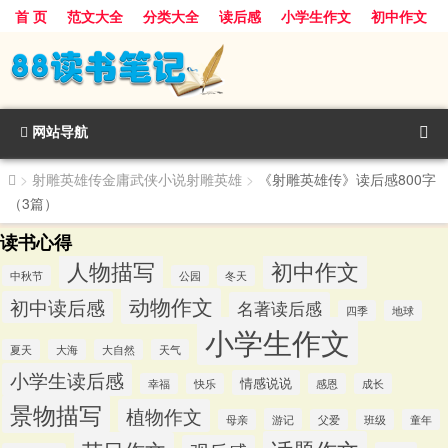
首 页
范文大全
分类大全
读后感
小学生作文
初中作文
景物描写
话题作文
人物描写
动物作文
植物作文
节日作文
网站导航
>
射雕英雄传金庸武侠小说射雕英雄
>
《射雕英雄传》读后感800字
（3篇）
读书心得
人物描写
初中作文
中秋节
公园
冬天
动物作文
初中读后感
名著读后感
四季
地球
小学生作文
夏天
大海
大自然
天气
小学生读后感
情感说说
幸福
快乐
感恩
成长
景物描写
植物作文
游记
母亲
父爱
班级
童年