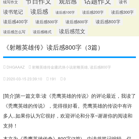
话题作文
节日作文
观后感
读书
续写作文
读后感
读书笔记
读后感300字
读后感200字
读后感100字
读后感400字
读后感500字
读后感600字
读后感800字
读后感范文
读后感怎么写
读后感格式
《射雕英雄传》读后感800字（3篇）
DHGAAAZ
射雕英雄传金庸武侠小说射雕英雄
,
读后感800字
2020-03-15 23:39:10
191
0
[简介]第一篇文章:读《秃鹰英雄的传说》的评论最近，我读了
《秃鹰英雄的传说》，觉得很好看。秃鹰英雄的传说中有许
多人..如果你认为它很好，欢迎评论和分享~谢谢你的阅读和
支持！
本文为《秃鹰英雄传奇》800字(3篇)，由读书笔记编辑，仅