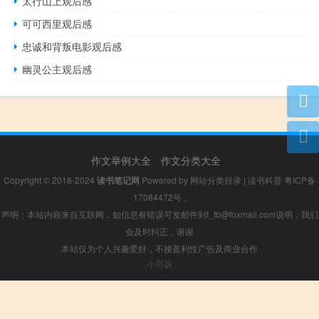
太行山上观后感
可可西里观后感
忠诚和背叛电影观后感
幽灵公主观后感
作文举例大全
作文分类大全
Copyright © 2018-2024
读书笔记网
Powered by
网站分类目录
|
读书科普
粤ICP备
17084472号
.
声明：本站内容来自互联网，如信息有错误可发邮件到f_fb@foxmail.com说明，我们
会及时纠正，谢谢
本站仅为个人兴趣爱好，不接盈利性广告及商业合作
小男孩