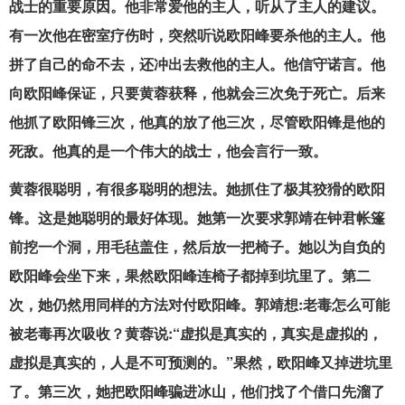
战士的重要原因。他非常爱他的主人，听从了主人的建议。
有一次他在密室疗伤时，突然听说欧阳峰要杀他的主人。他
拼了自己的命不去，还冲出去救他的主人。他信守诺言。他
向欧阳峰保证，只要黄蓉获释，他就会三次免于死亡。后来
他抓了欧阳锋三次，他真的放了他三次，尽管欧阳锋是他的
死敌。他真的是一个伟大的战士，他会言行一致。
黄蓉很聪明，有很多聪明的想法。她抓住了极其狡猾的欧阳
锋。这是她聪明的最好体现。她第一次要求郭靖在钟君帐篷
前挖一个洞，用毛毡盖住，然后放一把椅子。她以为自负的
欧阳峰会坐下来，果然欧阳峰连椅子都掉到坑里了。第二
次，她仍然用同样的方法对付欧阳峰。郭靖想:老毒怎么可能
被老毒再次吸收？黄蓉说:“虚拟是真实的，真实是虚拟的，
虚拟是真实的，人是不可预测的。”果然，欧阳峰又掉进坑里
了。第三次，她把欧阳峰骗进冰山，他们找了个借口先溜了