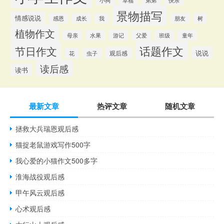
小狗
幸福
弟弟
快乐
景物描写
情感说说
感恩
成长
我
朋友
树
植物作文
游记
母亲
水果
父爱
班级
童年
话题作文
节日作文
说说
观后感
花
虫子
读后感
读书
最新文章
热评文章
随机文章
拯救大兵瑞恩观后感
猫捉老鼠游戏写作500字
我心爱的小猫作文500多字
淮海战役观后感
甲午风云观后感
心术观后感