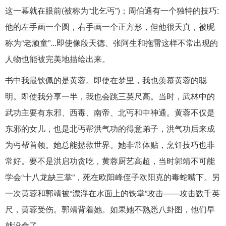
这一幕就在眼前(被称为“北乞丐”)；周伯通有一个独特的技巧:
他的左手画一个圆，右手画一个正方形，但他很天真，被昵
称为“老顽童”...即使像段天德、张阿生和拖雷这样不常出现的
人物也能被完美地描绘出来。
书中我最钦佩的是黄蓉。即使在梦里，我也羡慕黄蓉的聪
明。即使我分享一半，我也会跳三英尺高。当时，武林中的
武功主要有东邪、西毒、南帝、北丐和中神通。黄蓉不仅是
东邪的女儿，也是北丐帮洪气功的得意弟子，洪气功后来成
为丐帮首领。她总能拯救世界。她非常体贴，烹饪技巧也非
常好。要不是洪启功贪吃，黄蓉厨艺高超，当时郭靖不可能
学会“十八龙缺三掌”，死在欧阳峰侄子欧阳克的毒蛇嘴下。另
一次黄蓉和郭靖被“漂浮在水面上的铁掌”攻击——攻击数千英
尺，黄蓉受伤。郭靖背着她。如果她不熟悉八卦图，他们早
就没命了。