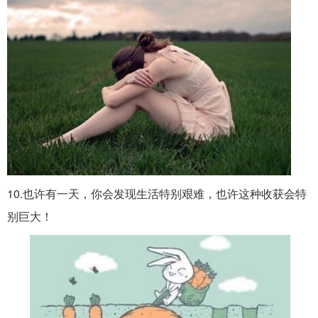
10.也许有一天，你会发现生活特别艰难，也许这种收获会特
别巨大！