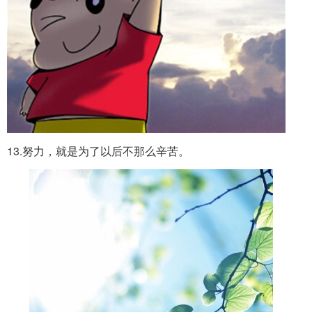
13.努力，就是为了以后不那么辛苦。