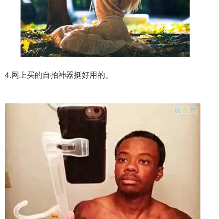
4.网上买的自拍神器挺好用的。