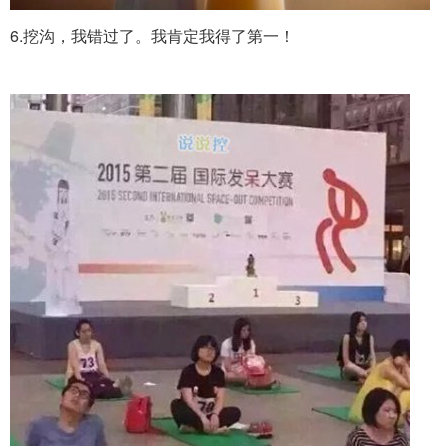
6.挖沟，我错过了。我肯定我得了第一！