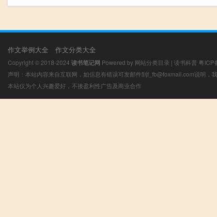
作文举例大全
作文分类大全
Copyright © 2018-2024
读书笔记网
Powered by
网站分类目录
|
读书科普
粤ICP
声明：本站内容来自互联网，如信息有错误可发邮件到f_fb@foxmail.com说明
本站仅为个人兴趣爱好，不接盈利性广告及商业合作