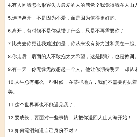
4.有人问我怎么形容失去最爱的人的感觉？我觉得我在人山
5.选择离开，不是因为不爱，而是因为值得更好的。
6.离开，有时候不是你做错了什么，只是不再需要你了。
7.比失去你更让我难过的是，你从来没有努力过和我在一起
8.你走后，后面的人不敢抱太大希望，这是阴影，也是教训
9.有一天，你无缘无故想起一个人。他让你期待明天，却从
10.人生总有那么一些时候，在某些地方，我们不需要再执
美。
11.这个世界再也不能遇见我了。
12.要成长，要面对一些事情，从把你送回人山人海开始！
13.如何流泪知道自己身份不对？