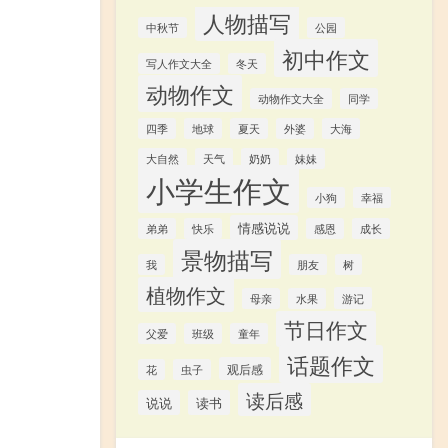
人物描写
中秋节
公园
初中作文
写人作文大全
冬天
动物作文
动物作文大全
同学
四季
地球
夏天
外婆
大海
大自然
天气
奶奶
妹妹
小学生作文
小狗
幸福
情感说说
弟弟
快乐
感恩
成长
景物描写
我
朋友
树
植物作文
游记
母亲
水果
节日作文
父爱
班级
童年
话题作文
观后感
花
虫子
读后感
说说
读书