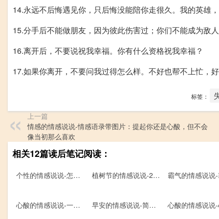
14.永远不后悔遇见你，只后悔没能陪你走很久。我的英雄
15.分手后不能做朋友，因为彼此伤害过；你们不能成为敌
16.离开后，不要说祝我幸福。你有什么资格祝我幸福？
17.如果你离开，不要问我过得怎么样。不好也帮不上忙，
标签：
上一篇
情感的情感说说-情感语录带图片：提起你还是心酸，但不会
像当初那么喜欢
相关12篇读后笔记阅读：
个性的情感说说-怎么发表说说比较有个性一点
植树节的情感说说-2019植树节微信说说带图片 适合植树节发的的心情说说短语
心酸的情感说说-一个人的说说伤感心情短语配图 感到无力心酸的说说
早安的情感说说-简单一句话早安说说很励志 愿你的世界永远是晴天