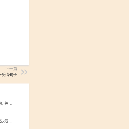
下一篇
心爱情句子
孤独的情感说说-关于孤独的说说大全，孤独寂寞的说说
伤感的情感说说-最新qq空间伤感说说带图片 qq淡淡忧伤的说说心情短语