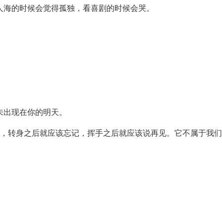
人海的时候会觉得孤独，看喜剧的时候会哭。
。
。
未出现在你的明天。
着，转身之后就应该忘记，挥手之后就应该说再见。它不属于我