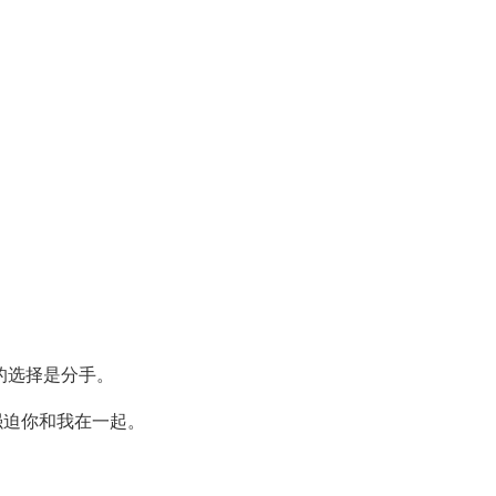
的选择是分手。
强迫你和我在一起。