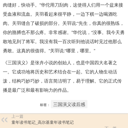
肉缝好，快动手。”华佗用刀刮肉，这使得人们用一个盆来接
受血液和流血。关羽看起来很平静，一边下棋一边喝酒吃
肉。关羽缝合了破损的部分。关羽说:“先生，你真的很熟练，
你的胳膊也不那么疼。非常感谢。”华佗说，“没事。我今天勇
敢地见到了将军。我没有我一百次听到他说话时见过他那么
勇敢。这真的很值得。”关羽说:“哪里，哪里。”
《三国演义》是张卉小说的创始人，也是中国四大名著之
一。它成功地将历史和艺术结合在一起。它的人物生动活
泼，结构巧妙巧妙，语言简洁明了，易于理解。它的正式传
播是最广泛和最有影响力的作品。
三国演义读后感
标签：
上一篇
童年读书笔记_高尔基童年读书笔记