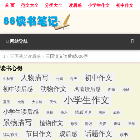
首 页
范文大全
分类大全
读后感
小学生作文
初中作文
景物描写
话题作文
人物描写
动物作文
植物作文
节日作文
网站导航
>
三国演义读后感
>
三国演义读后感600字
读书心得
人物描写
初中作文
中秋节
公园
冬天
动物作文
初中读后感
名著读后感
四季
地球
小学生作文
夏天
大海
大自然
天气
小学生读后感
情感说说
幸福
快乐
感恩
成长
景物描写
植物作文
游记
母亲
父爱
班级
童年
话题作文
节日作文
观后感
读书
续写作文