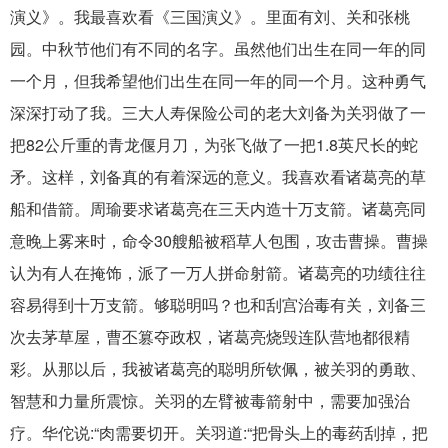
演义》。我最喜欢看《三国演义》。里面有刘、关和张桃
园。中秋节他们有不同的名字。虽然他们出生在同一年的同
一个月，但我希望他们出生在同一年的同一个月。这种勇气
深深打动了我。三大人寿保险公司的老大刘备为关羽做了一
把82公斤重的青龙偃月刀，为张飞做了一把1.8英尺长的蛇
矛。这样，刘备真的有着深远的意义。我喜欢看诸葛亮的草
船和借箭。周瑜要求诸葛亮在三天内造十万支箭。诸葛亮同
意晚上雾来时，命令30艘船被稻草人包围，攻击曹操。曹操
认为有人在掩饰，派了一万人拼命射箭。诸葛亮的功绩往往
容易得到十万支箭。够聪明吗？也和刮宫治毒有关，刘备三
次去茅草屋，曹丕篡夺政权，诸葛亮烧毁连队营地都很精
彩。从那以后，我被诸葛亮的聪明所钦佩，被关羽的勇敢、
智慧和力量所震惊。关羽的左臂被毒箭射中，需要加强治
疗。华佗说:“肉需要切开。关羽道:“把骨头上的毒药刮掉，把