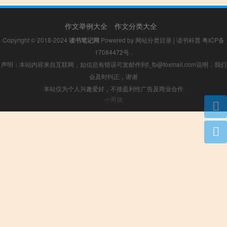
作文举例大全
作文分类大全
Copyright © 2018-2024
读书笔记网
Powered by
网站分类目录
|
读书科普
粤ICP备
17084472号
.
声明：本站内容来自互联网，如信息有错误可发邮件到f_fb@foxmail.com说明，我们
会及时纠正，谢谢
本站仅为个人兴趣爱好，不接盈利性广告及商业合作
小男孩