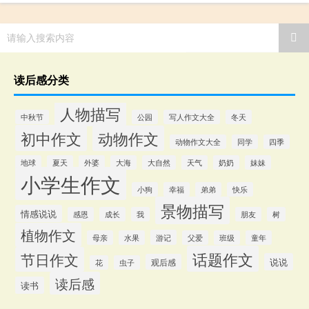
请输入搜索内容
读后感分类
人物描写
中秋节
公园
写人作文大全
冬天
初中作文
动物作文
动物作文大全
同学
四季
地球
夏天
外婆
大海
大自然
天气
奶奶
妹妹
小学生作文
小狗
幸福
弟弟
快乐
景物描写
情感说说
感恩
成长
我
朋友
树
植物作文
游记
母亲
水果
父爱
班级
童年
话题作文
节日作文
说说
观后感
花
虫子
读后感
读书