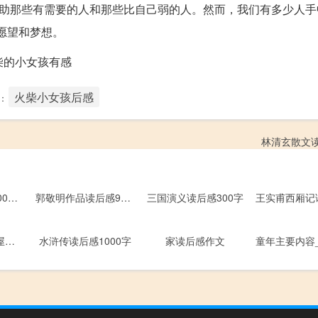
帮助那些有需要的人和那些比自己弱的人。然而，我们有多少人手
愿望和梦想。
柴的小女孩有感
火柴小女孩后感
：
林清玄散文
西游记读后感1000字3篇
郭敬明作品读后感900字
三国演义读后感300字
《汤姆叔叔的小屋》读后感600字
水浒传读后感1000字
家读后感作文