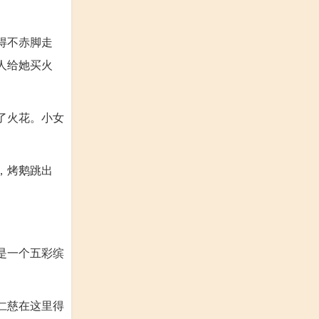
得不赤脚走
人给她买火
了火花。小女
，烤鹅跳出
是一个五彩缤
仁慈在这里得