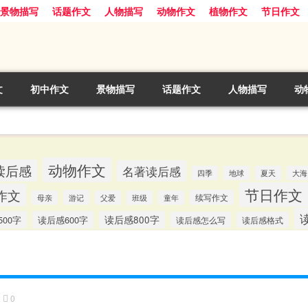
景物描写
话题作文
人物描写
动物作文
植物作文
节日作文
文
初中作文
景物描写
话题作文
人物描写
动
动物作文
读后感
名著读后感
四季
地球
夏天
大海
节日作文
作文
游记
续写作文
母亲
父爱
班级
童年
00字
读后感600字
读后感800字
读后感怎么写
读后感格式
0