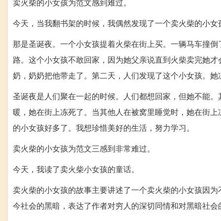
卖火柴的小女孩为范文感到难过。
今天，当我翻书架的时候，我偶然发现了一个卖火柴的小女
那是圣诞夜。一个小女孩提着火柴在街上买。一辆马车撞倒
路。这个小女孩不敢回家，因为她父亲说直到火柴卖完她才
奶，奶奶把他带走了。第二天，人们发现了这个小女孩。她
圣诞夜是人们聚在一起的时候。人们都想回家，但她不能。
暖，她在街上冻死了。当其他人在被窝里睡觉时，她在街上
的小女孩好多了。我想珍惜美好的生活，努力学习。
卖火柴的小女孩为范文三感到非常难过。
今天，我读了卖火柴小女孩的童话。
卖火柴的小女孩的故事主要讲述了一个卖火柴的小女孩因为
今社会的黑暗，表达了作者对穷人的深切同情和对黑暗社会