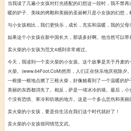
当我读了几遍小女孩对灯光搭配的幻想这一段时，我不禁再
暖的炉子、美味的烤鹅和美丽的圣诞树只是小女孩的幻想，
与小女孩相比，我们更快乐，成长，充实和温暖，我的父母
如果这个小女孩在新中国长大，那该多好啊。他当然可以带
卖火柴的小女孩为范文4感到非常难过。
今天，我读到一个卖火柴的小女孩。这个故事是关于丹麦的
火柴。(www.64Foot.CoM)然而，人们正在快乐地
一根接一根地点燃了三根火柴，好像她看到了一个温暖的炉
美丽的东西都消失了。相反，萨是一堵冰冷的墙。最后，小
个没有恐惧、寒冷和饥饿的地方。这是一个多么悲伤和美丽
卖火柴的小女孩，要是你生活在我们这个时代就好了！
卖火柴的小女孩很同情范文武。