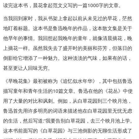
读完这本书，晨花拿起范文义写的一篇1000字的文章。
当我回到家时，我从书架上拿起以前从未见过的早花，茫然
地盯着标题。这本书是鲁迅晚年的作品，这本散文集是关于
他早年的事情。我回想起我晚年的童年，就像清晨摘花，晚
上摘花一样。虽然我失去了盛开时的美丽和芬芳，但落日的
倒影给它增添了一种魅力。这种淡淡的气味，如果有的话，
甚至更让人回味无穷。
《早晚花集》最初被称为《追忆似水年华》，其中包括鲁迅
描写童年和青年生活的10篇文章。鲁迅在他的《花丛》中使
用了大量的对比和讽刺。例如，从白草花园到三个映月池，
鲁迅首先用许多明亮的词语来描述他在白草花园里无忧无虑
的生活，然后写道:“我要告别白草花园，去三个映月池上学。
这本书前面写的《白草花园》与三池倒影的无聊生活形成了