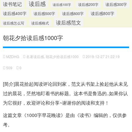
读后感
读书笔记
读后感300字
读后感200字
读后感100字
读后感400字
读后感500字
读后感600字
读后感800字
读后感范文
读后感怎么写
读后感格式
朝花夕拾读后感1000字
MZDHG
名著读后感
,
朝花夕拾读后感1000
2019-12-27 21:22:19
509
0
[简介]晨花拾起阅读评论回到家，范文从书架上捡起他从未见
过的晨花，茫然地盯着书的标题。这本书是鲁迅的..如果你认
为它很好，欢迎评论和分享~谢谢你的阅读和支持！
这篇文章《1000字早花晚读》是由《读书》编辑的，仅供参
考。