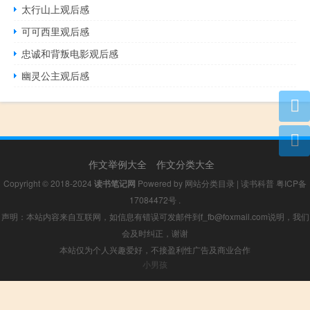
太行山上观后感
可可西里观后感
忠诚和背叛电影观后感
幽灵公主观后感
作文举例大全
作文分类大全
Copyright © 2018-2024
读书笔记网
Powered by
网站分类目录
|
读书科普
粤ICP备
17084472号
.
声明：本站内容来自互联网，如信息有错误可发邮件到f_fb@foxmail.com说明，我们
会及时纠正，谢谢
本站仅为个人兴趣爱好，不接盈利性广告及商业合作
小男孩