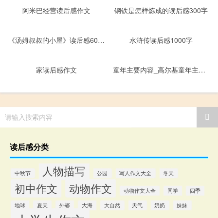
阿米巴经营读后感作文
钢铁是怎样炼成的读后感300字
《汤姆叔叔的小屋》读后感600字
水浒传读后感1000字
家读后感作文
童年主要内容_高尔基童年主要内容
请输入搜索内容
读后感分类
人物描写
中秋节
公园
写人作文大全
冬天
初中作文
动物作文
动物作文大全
同学
四季
地球
夏天
外婆
大海
大自然
天气
奶奶
妹妹