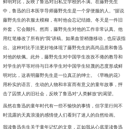
鲜明对比，反映了鲁迅对旧私立学校的不满。在藤野先生
中，鲁迅的日本医学导师藤野先生是一个穿便服的人。”据说
藤野先生的衣服太模糊，有时他会忘记结婚。冬天是一件旧
外套，它会颤抖。然而，藤野先生对他的工作非常认真。他
用红笔修改了所有的“我”讲稿。如果血管稍微移动，也应该指
出。这种对比手法更好地体现了藤野先生的高尚品质和鲁迅
对他的钦佩。此外，藤野先生对中国学生孜孜不倦的教导和
对学生的平等对待与日本学生对中国学生轻蔑的态度形成鲜
明对比，这表明藤野先生是一位真正的绅士。《早晚的花》
用朴实的语言、生动的人物和丰富而有意义的童年故事，抨
击了囚禁人的旧社会，反映了鲁迅对“人类解放”的渴望。
虽然在鲁迅的童年时代有一些不愉快的事情，但字里行间不
时流露的天真浪漫的感情使人们看到了迷人的自然绘画。
我读鲁迅先生关于童年记忆的文章，正如我从心底里读鲁迅