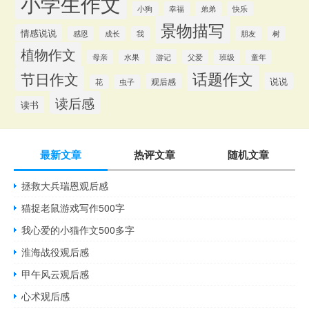
小学生作文
小狗
幸福
弟弟
快乐
景物描写
情感说说
感恩
成长
我
朋友
树
植物作文
游记
母亲
水果
父爱
班级
童年
话题作文
节日作文
说说
观后感
花
虫子
读后感
读书
最新文章
热评文章
随机文章
拯救大兵瑞恩观后感
猫捉老鼠游戏写作500字
我心爱的小猫作文500多字
淮海战役观后感
甲午风云观后感
心术观后感