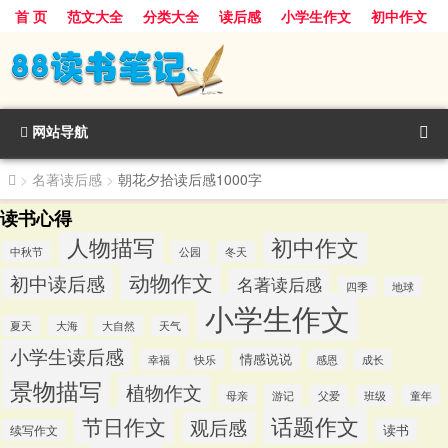
首 页
范文大全
分类大全
读后感
小学生作文
初中作文
景物描写
话题作文
人物描写
动物作文
植物作文
节日作文
网站导航
>
名著读后感
>
朝花夕拾读后感1000字
读书心得
人物描写
初中作文
中秋节
公园
冬天
动物作文
初中读后感
名著读后感
四季
地球
小学生作文
夏天
大海
大自然
天气
小学生读后感
情感说说
幸福
快乐
感恩
成长
景物描写
植物作文
游记
母亲
父爱
班级
童年
话题作文
节日作文
观后感
读书
续写作文