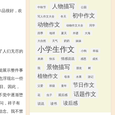
人物描写
中秋节
公园
作品很好，欢
初中作文
写人作文大全
冬天
动物作文
动物作文大全
同学
四季
地球
夏天
外婆
大海
大自然
天气
奶奶
妹妹
小学生作文
了人们无尽的
小狗
幸福
情感说说
弟弟
快乐
感恩
成长
景物描写
我
朋友
树
能展示整件事
植物作文
游记
母亲
水果
也浮现出一些
节日作文
目。因此，
父爱
班级
童年
话题作文
不觉中逐渐堕
观后感
花
虫子
读后感
疑问，祥子有
说说
读书
信念。我不禁