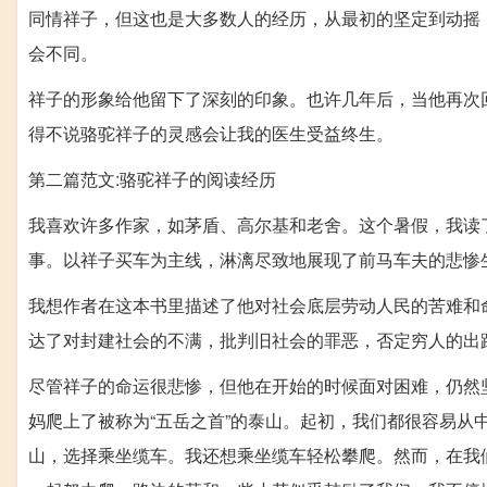
同情祥子，但这也是大多数人的经历，从最初的坚定到动摇
会不同。
祥子的形象给他留下了深刻的印象。也许几年后，当他再次
得不说骆驼祥子的灵感会让我的医生受益终生。
第二篇范文:骆驼祥子的阅读经历
我喜欢许多作家，如茅盾、高尔基和老舍。这个暑假，我读
事。以祥子买车为主线，淋漓尽致地展现了前马车夫的悲惨
我想作者在这本书里描述了他对社会底层劳动人民的苦难和
达了对封建社会的不满，批判旧社会的罪恶，否定穷人的出
尽管祥子的命运很悲惨，但他在开始的时候面对困难，仍然
妈爬上了被称为“五岳之首”的泰山。起初，我们都很容易
山，选择乘坐缆车。我还想乘坐缆车轻松攀爬。然而，在我