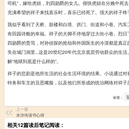
司机”，嫁给虎妞，刘四勋爵的女儿。很快虎妞在分娩中死
充满希望的祥子来找喜乐时，喜乐已经死了。强大的祥子终
我似乎看到了天桥、鼓楼和白塔、拱门、街道和小巷、汽车
有田园诗般的幸福。祥子的大脚不停地穿过大街小巷。烈日
四勋爵的责骂，对孙侦探的抢劫和外国医生的冷漠都是真正
失在城门洞里...这是20世纪20年代北京底层劳动群众的
解“地狱到底是什么样的”。
祥子的悲剧是他所生活的社会生活环境的结果。小说通过对
特务和车主的丑恶嘴脸，以及他们所形成的统治网络对祥子
标签：
上一篇
水浒传读书心得
相关12篇读后笔记阅读：