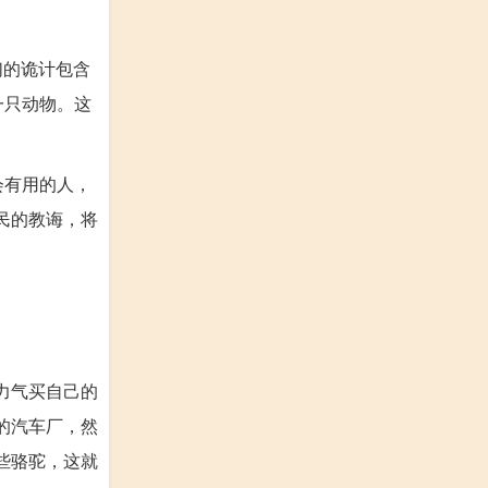
们的诡计包含
一只动物。这
会有用的人，
民的教诲，将
力气买自己的
的汽车厂，然
些骆驼，这就