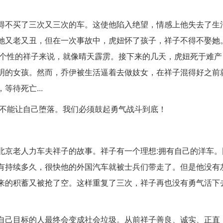
得不买了三次又三次的车。这使他陷入绝望，情感上他失去了生
她又老又丑，但在一次事故中，虎妞怀了孩子，祥子不得不娶她
和个性的祥子来说，就像晴天霹雳。接下来的几天，虎妞死于难产
明的女孩。然而，乔伊被生活逼着去做妓女，在祥子混得好之前
待死亡...
也不能让自己堕落。我们必须鼓起勇气战斗到底！
北京老人力车夫祥子的故事。祥子有一个理想:拥有自己的洋车。
有持续多久，很快他的外国汽车就被士兵们带走了。但是他没有
来的积蓄又被抢了空。这样重复了三次，祥子再也没有勇气活下
。
自己目标的人最终会变成社会垃圾。从前祥子善良、诚实、正直