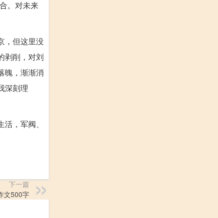
合。对未来
京，但这里没
的剥削，对刘
落魄，渐渐消
我深刻理
生活，军阀、
下一篇
文500字