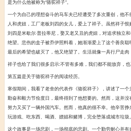
是为什么他被称为“骆驼祥子”。
一个为自己的理想奋斗的马车夫已经遭受了多次重创，他不
人和虎妞，工厂老板刘四的女儿，爱上了祥子。虽然祥子恨
刘四是米歇尔·普拉蒂尼，娶又老又丑的虎妞，对追求独立
绝望。悲伤的盒子被乔伊照料着，她渐渐爱上了这个善良聪
最后的希望也破灭了，他又绝望了。生活就像一具行尸走肉，等
祥子也给了我们很多启示:不管有多难，我们都不能放弃，
第五篇是关于骆驼祥子的阅读经历。
寒假期间，我看了老舍的代表作《骆驼祥子》，讲述了一个
勤奋和毅力节俭度日，最终得到了他想要的。然而，这并没
努力又买了一辆外国汽车。然而，他真的很不幸。他辛苦挣
玩游戏、吃东西、喝酒、嫖娼和赌博，完全堕落成城市垃圾
这个故事是一场悲剧，一场彻底的悲剧。一个勤劳耐心并有