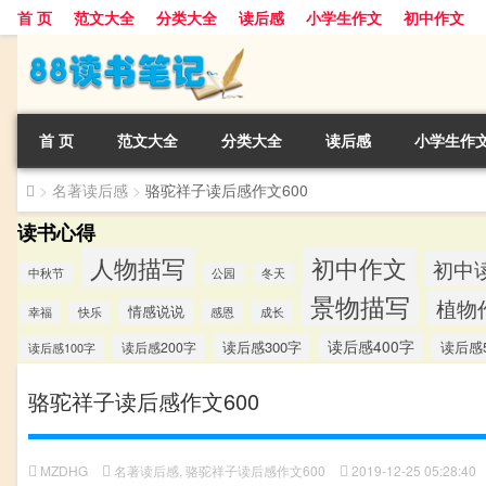
首 页
范文大全
分类大全
读后感
小学生作文
初中作文
首 页
范文大全
分类大全
读后感
小学生作
>
名著读后感
>
骆驼祥子读后感作文600
读书心得
人物描写
初中作文
初中
中秋节
公园
冬天
景物描写
植物
情感说说
幸福
快乐
感恩
成长
读后感400字
读后感300字
读后感5
读后感200字
读后感100字
骆驼祥子读后感作文600
MZDHG
名著读后感
,
骆驼祥子读后感作文600
2019-12-25 05:28:40