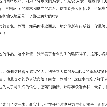
地为自己欢呼。因为它有最美的风景，不是说“风景在危险的山顶
朵、郁郁葱葱的树木和挺立的岩石。这简直是人间仙境。当凉爽
相机愉快地记录下了那些美好的时刻。
功的喜悦。然而，如果你半途而废，放弃你所有的成就，你最终
人！
他的作品。这个暑假，我品尝了老舍先生的骆驼祥子。这部小说
。像他这样善良诚实的人无法得到天堂的爱...他买的新车被抢
他最喜欢的乔伊被卖给了白宫，然后* *...这些事情给了祥子
他失去了对生活的信心，堕落到懒惰、狡猾和极端自私。最后，
他走到了这一步。事实上，他在开始时也努力与生活抗争，但他