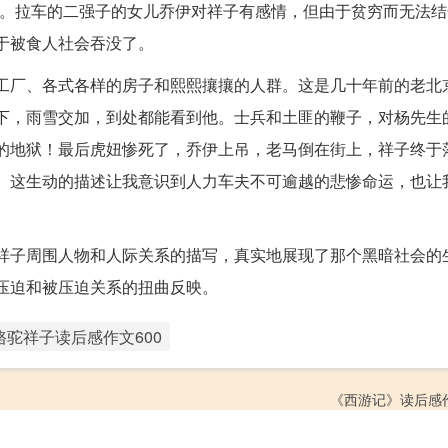
去。拉车的二强子的女儿乔伊对祥子有感情，但由于贫穷而无法结
于被食人社会吞没了。
工厂、各式各样的房子和熙熙攘攘的人群。这是几十年前的老北
下，雨雪交加，到处都能看到他。士兵和土匪的鞭子，对杨先生
的地狱！最后虎妞惨死了，乔伊上吊，老马倒在街上，祥子终于
生活。这生动的描述让我意识到人力车夫不可逾越的悲惨命运，也让
祥子周围人物和人际关系的描写，真实地展现了那个黑暗社会的
压迫和被压迫关系的扭曲反映。
骆驼祥子读后感作文600
《西游记》读后感作