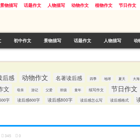
景物描写
话题作文
人物描写
动物作文
植物作文
节日作文
文
初中作文
景物描写
话题作文
人物描写
动
动物作文
读后感
名著读后感
四季
地球
夏天
大海
节日作文
作文
游记
续写作文
母亲
父爱
班级
童年
00字
读后感600字
读后感800字
读后感怎么写
读后感格式
345
0