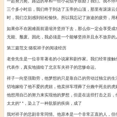
一起努力爬。路边的草和一些小花似乎鼓励了我们。我不停
三个多小时后，我们终于到达了玉帝的山顶，那里有滚滚云
时，我们立刻感到轻松愉快。所以我忘记了旅途的疲劳，用
如果你不在困难面前退缩并坚持下去，那么你一定会享受成
无能、颓废。因此，我必须是一个能够坚持并且永不放弃的
第三篇范文:骆驼祥子的阅读经历
老舍先生是一位非常著名的小说家和剧作家。我们经常接触
代表作，真实地描绘了北京车夫祥子的悲惨命运。
祥子一向坚强勤劳，他梦想的只是靠自己的劳动过独立的生活
切地嫁给了他不爱的虎妞，他卖掉车埋葬了分娩中死去的虎妞，
他想用自己的努力来实现他的梦想，但是在这些打击之后，
太太的* *，染上了一种肮脏的疾病，成了
我对祥子的悲剧非常同情。他原本是一个非常正直的人，但