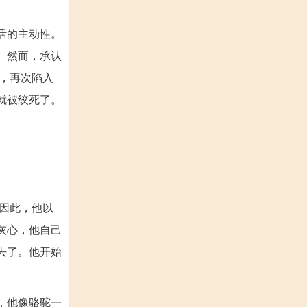
活的主动性。
。然而，承认
，再次陷入
就被绞死了。
因此，他以
灰心，他自己
去了。他开始
，他像骆驼一