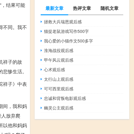
”，结果可能
最新文章
热评文章
随机文章
拯救大兵瑞恩观后感
得不同。我不
猫捉老鼠游戏写作500字
我心爱的小猫作文500多字
淮海战役观后感
甲午风云观后感
机祥子的故
心术观后感
的悲惨生活。
太行山上观后感
驼祥子》中表
可可西里观后感
忠诚和背叛电影观后感
期间，我和妈
幽灵公主观后感
些人放弃爬
所以他和妈妈