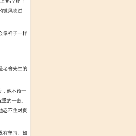
上”吗？爬了
的微风吹过
会像祥子一样
是老舍先生的
后，他不顾一
沉重的一击。
他忍不住对夏
没有坚持。如