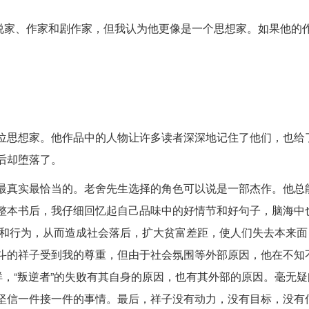
小说家、作家和剧作家，但我认为他更像是一个思想家。如果他的
位思想家。他作品中的人物让许多读者深深地记住了他们，也给
后却堕落了。
最真实最恰当的。老舍先生选择的角色可以说是一部杰作。他总
整本书后，我仔细回忆起自己品味中的好情节和好句子，脑海中
想和行为，从而造成社会落后，扩大贫富差距，使人们失去本来面
斗的祥子受到我的尊重，但由于社会氛围等外部原因，他在不知
样，“叛逆者”的失败有其自身的原因，也有其外部的原因。毫无
坚信一件接一件的事情。最后，祥子没有动力，没有目标，没有