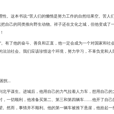
性。这本书说:“苦人们的懒惰是努力工作的自然结果空。苦人
仍然把自己的同类推向野生动物。祥子还在文化之城，但他变成了
！
刺”。有了他的奋斗、善良和正直，他一定会成为一个对国家和社
的法治社会。我们应该珍惜这个环境，努力学习，不辜负党和人
...
到北平谋生。进城后，他用自己的力气拉着人力车，想用自己的
车时，一切顺利，他准备买第二、第三和第四辆车……他开了自己
望。然而，事情并不顺利。他的第一辆车被推下悬崖，他拾起一