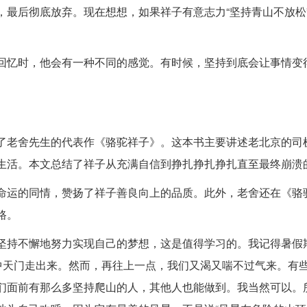
，最后彻底放弃。现在想想，如果祥子有意志力“坚持青山不放松
回忆时，他会有一种不同的感觉。有时候，坚持到底会让事情变
了老舍先生的代表作《骆驼祥子》。这本书主要讲述老北京的司
生活。本文总结了祥子从充满自信到挣扎挣扎挣扎直至最终崩溃
命运的同情，赞扬了祥子善良向上的品质。此外，老舍还在《骆
路。
坚持不懈地努力实现自己的梦想，这是值得学习的。我记得暑假
从中天门走出来。然而，再往上一点，我们又渴又喘不过气来。有
们面前有那么多坚持爬山的人，其他人也能做到。我当然可以。