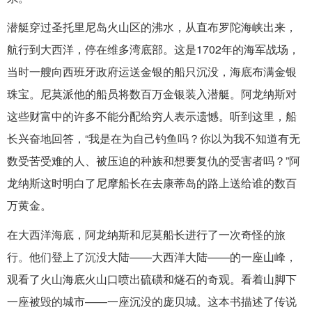
潜艇穿过圣托里尼岛火山区的沸水，从直布罗陀海峡出来，
航行到大西洋，停在维多湾底部。这是1702年的海军战场，
当时一艘向西班牙政府运送金银的船只沉没，海底布满金银
珠宝。尼莫派他的船员将数百万金银装入潜艇。阿龙纳斯对
这些财富中的许多不能分配给穷人表示遗憾。听到这里，船
长兴奋地回答，“我是在为自己钓鱼吗？你以为我不知道有无
数受苦受难的人、被压迫的种族和想要复仇的受害者吗？”阿
龙纳斯这时明白了尼摩船长在去康蒂岛的路上送给谁的数百
万黄金。
在大西洋海底，阿龙纳斯和尼莫船长进行了一次奇怪的旅
行。他们登上了沉没大陆——大西洋大陆——的一座山峰，
观看了火山海底火山口喷出硫磺和燧石的奇观。看着山脚下
一座被毁的城市——一座沉没的庞贝城。这本书描述了传说