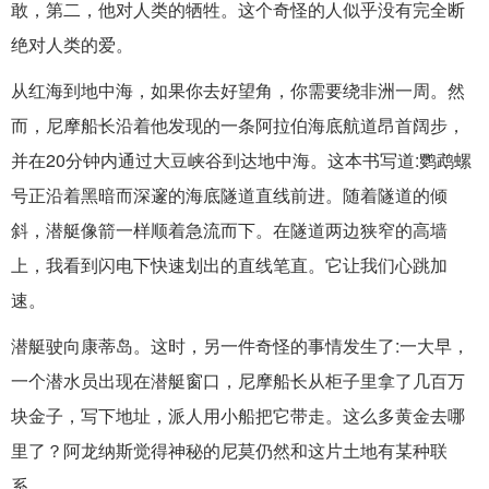
敢，第二，他对人类的牺牲。这个奇怪的人似乎没有完全断
绝对人类的爱。
从红海到地中海，如果你去好望角，你需要绕非洲一周。然
而，尼摩船长沿着他发现的一条阿拉伯海底航道昂首阔步，
并在20分钟内通过大豆峡谷到达地中海。这本书写道:鹦鹉螺
号正沿着黑暗而深邃的海底隧道直线前进。随着隧道的倾
斜，潜艇像箭一样顺着急流而下。在隧道两边狭窄的高墙
上，我看到闪电下快速划出的直线笔直。它让我们心跳加
速。
潜艇驶向康蒂岛。这时，另一件奇怪的事情发生了:一大早，
一个潜水员出现在潜艇窗口，尼摩船长从柜子里拿了几百万
块金子，写下地址，派人用小船把它带走。这么多黄金去哪
里了？阿龙纳斯觉得神秘的尼莫仍然和这片土地有某种联
系。