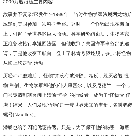
2000万艘潜艇主要内容
故事并不复杂:它发生在1866年，当时生物学家法属阿龙纳斯
应邀到美国参加一次科学考察。这时，一个怪物出现在海面
上，引起了全世界的巨大骚动。科学研究结束后，生物学家
正准备收拾行李返回法国，但他收到了美国海军事务部的邀
请，于是他改变了航向，登上了林肯号驱逐舰，参加“将怪物
从海上移走”的活动。
历经种种磨难后，“怪物”并没有被清除。相反，毁灭者被“怪
物”重创。生物学家和他的仆人康塞尔，以及尼德兰，一个专
门被邀请到驱逐舰上清除“怪物”的捕鲸者，成为了“怪物”的俘
虏！结果，人们发现“怪物”是一艘世界未知的潜艇，名叫鹦鹉
螺号(Nautilus)。
潜艇也给予囚犯优惠待遇。只是，为了保守他的秘密，海底