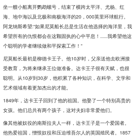
坐一艘小船离开鹦鹉螺号，结束了横跨太平洋、尤杨、红
海、地中海以及北极和南极海洋的20，000英里环球航行。
阿龙纳斯希望:“如果尼莫船长总是生活在他选择的海洋里，我
希望所有的仇恨都会在这颗固执的心中平息！......我希望他这
个聪明的学者继续做和平探索工作！”
尼莫船长最初是柳德卡王子。他10岁时，父亲送他去欧洲接
受教育，为将来继承王位做准备。达卡王子很有天赋，也很
聪明。从10岁到30岁，他积累了各种知识，在科学、文学和
艺术领域有着更加杰出的才能。
1849年，达卡王子回到了他的祖国。他娶了一个特别高贵的
女孩。他们总共有两个孩子，这对夫妇非常爱他们。
像其他被奴役的南斯拉夫人一样，达卡王子是一个爱国者。
他热爱祖国，憎恨奴役和压迫维吾尔人的英国殖民者。1857