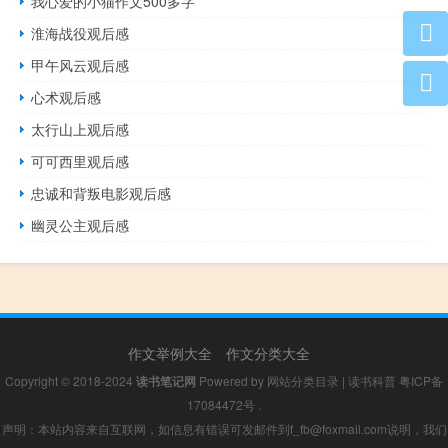
我心爱的小猫作文500多字
淮海战役观后感
甲午风云观后感
心术观后感
太行山上观后感
可可西里观后感
忠诚和背叛电影观后感
幽灵公主观后感
作文举例大全
作文分类大全
Copyright © 2018-2024
读书笔记网
Powered by
网站分类目录
|
读书科普
粤ICP备
17084472号
.
声明：本站内容来自互联网，如信息有错误可发邮件到f_fb@foxmail.com说明，我们