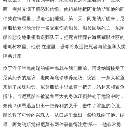
西，突然充满了愤怒和仇恨。他粗暴地把阿龙纳斯和他的同
伴关在锌屋里，强迫他们睡觉。第二天，阿龙纳斯醒来，尼
摩船长要求他治疗一名受重伤的船员。船员因病死亡。尼摩
船长悲伤地带领着送葬队伍，把死者埋葬在海底耀眼壮丽的
珊瑚树林里。他说:在这里，珊瑚将永远把死者与鲨鱼和人类
隔离开来！
位于洋子半岛南端的锡兰岛就在我们面前。阿龙纳斯接受了
尼莫船长的建议，走向海底珍珠养殖场。突然，一条大鲨鱼
来到了采珠船旁。尼莫船长手里拿着一把刀，站起来和鲨鱼
搏斗。当尼莫船长被鲨鱼巨大的身体压倒并处于危险中时，
奈德？伊恩迅速扔出一把锋利的叉子，击中了鲨鱼的心脏。
船长救了可怜的采珠人，从口袋里拿出一袋珍珠给了他。结
果，阿龙纳斯觉得尼莫有两件事值得注意:第一，他非常勇