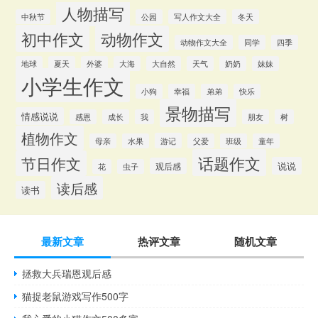
人物描写
中秋节
公园
写人作文大全
冬天
初中作文
动物作文
动物作文大全
同学
四季
地球
夏天
外婆
大海
大自然
天气
奶奶
妹妹
小学生作文
小狗
幸福
弟弟
快乐
景物描写
情感说说
感恩
成长
我
朋友
树
植物作文
游记
母亲
水果
父爱
班级
童年
话题作文
节日作文
说说
观后感
花
虫子
读后感
读书
最新文章
热评文章
随机文章
拯救大兵瑞恩观后感
猫捉老鼠游戏写作500字