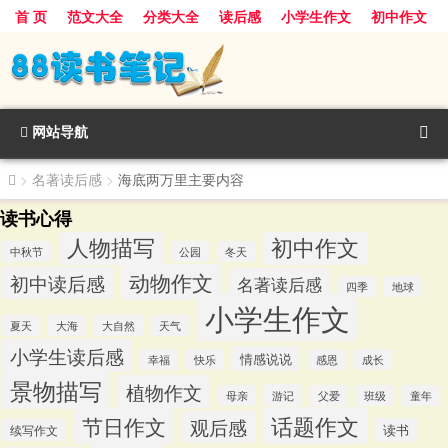
首 页
范文大全
分类大全
读后感
小学生作文
初中作文
景物描写
话题作文
人物描写
动物作文
植物作文
节日作文
网站导航
>
名著读后感
>
海底两万里主要内容
读书心得
人物描写
初中作文
中秋节
公园
冬天
动物作文
初中读后感
名著读后感
四季
地球
小学生作文
夏天
大海
大自然
天气
小学生读后感
情感说说
幸福
快乐
感恩
成长
景物描写
植物作文
游记
母亲
父爱
班级
童年
话题作文
节日作文
观后感
读书
续写作文