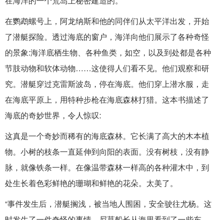
在海洋的一个荒岛上秘密建造的。
在鹦鹉螺号上，阿龙纳斯和他的同伴们从太平洋出发，开始
了潜艇探险。透过海底的窗户，海洋向他们展示了各种奇怪
的景象:海洋底栖生物、各种鱼类，如空，以及到处都是各种
节肢动物和软体动物……这使得人们看不见。他们观察和研
究。潜艇穿过克雷斯波岛，停在海底。他们穿上潜水服，走
在海底平原上，用特种步枪在海底森林打猎。这本书描述了
海底的奇妙世界，令人惊叹:
这真是一个奇妙而稀有的海底森林。它长满了高大的木本植
物。小树的枝条一直延伸到向阳的表面。没有树枝，没有静
脉，就像铁条一样。在像温带森林一样高的各种灌木中，到
处生长着色彩鲜艳的珊瑚和鲜艳的花朵。太美了。
“事件发生后，潜艇搁浅，被当地人围困，安全驶往尤杨。这
时发生了一件奇怪的事情。尼莫船长从海里看到了一些东