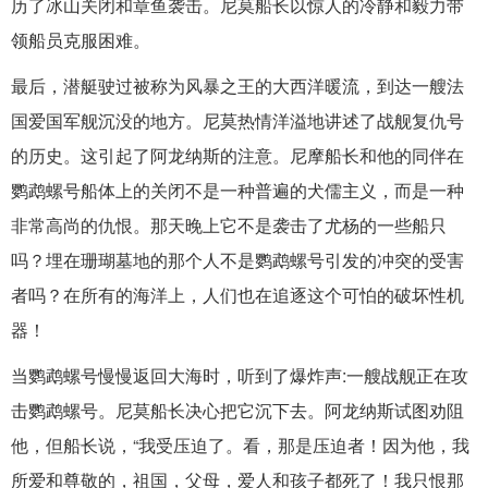
历了冰山关闭和章鱼袭击。尼莫船长以惊人的冷静和毅力带
领船员克服困难。
最后，潜艇驶过被称为风暴之王的大西洋暖流，到达一艘法
国爱国军舰沉没的地方。尼莫热情洋溢地讲述了战舰复仇号
的历史。这引起了阿龙纳斯的注意。尼摩船长和他的同伴在
鹦鹉螺号船体上的关闭不是一种普遍的犬儒主义，而是一种
非常高尚的仇恨。那天晚上它不是袭击了尤杨的一些船只
吗？埋在珊瑚墓地的那个人不是鹦鹉螺号引发的冲突的受害
者吗？在所有的海洋上，人们也在追逐这个可怕的破坏性机
器！
当鹦鹉螺号慢慢返回大海时，听到了爆炸声:一艘战舰正在攻
击鹦鹉螺号。尼莫船长决心把它沉下去。阿龙纳斯试图劝阻
他，但船长说，“我受压迫了。看，那是压迫者！因为他，我
所爱和尊敬的，祖国，父母，爱人和孩子都死了！我只恨那