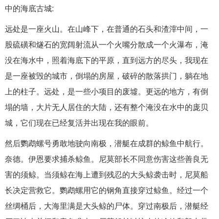
中的海底古城:
远处是一座火山。在山峰下，在普通的石头和渣滓中间，一
股硫磺和燧石的宽阔射流从一个火嘴分散成一个火瀑布，淹
没在海水中，照着海底下的平原，直到远方的尽头，我现在
是一座被毁的城市，倒塌的房屋，破碎的散落拱门，躺在地
上的柱子。远处，是一些小项目的废墟。更远的地方，有倒
塌的墙，大片无人居住的大陆，还有整个淹没在水中的庞贝
城，它们现在已经复活并出现在我的眼前。
然后鹦鹉螺号勇敢地驶向南极，潜艇在成群的鲸鱼中航行。
奈德。伊恩要求捕杀鲸鱼。尼莫部长不同意伤害这些善良无
害的须鲸。当须鲸在海上遭到残忍的大头鲸袭击时，尼莫船
长决定营救它。鹦鹉螺用它的钢角直接穿过鲸鱼。经过一个
丝绸桶后，大海里满是大头鲸的尸体。穿过南极后，潜艇经