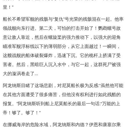
里！”
船长不希望军舰的残骸与“复仇”号光荣的残骸混在一起。他率
领战舰向东行进。第二天，可怕的打击开始了！鹦鹉螺号故
意让敌人靠近，然后在螺旋桨的强力推动下，以强大的迎角
瞄准军舰浮标线以下的薄弱部分，从它上面越过！一瞬间，
这艘战舰的船体破裂爆炸，迅速下沉。它的桅杆上挤满了受
害者。然后，黑暗巨人沉入水中，与它一起，这群死尸被强
大的漩涡卷走了...
阿龙纳斯目睹了这场悲剧，对尼莫船长极为反感:“虽然他可能
在其他方面遭受了很多痛苦，但他没有权利进行如此残酷的
报复。”阿龙纳斯听到船上尼莫船长的最后一句话:“万能的上
帝！够了。够了！”
在挪威海岸的危险水域，阿龙纳斯和内德？伊恩和康塞尔乘