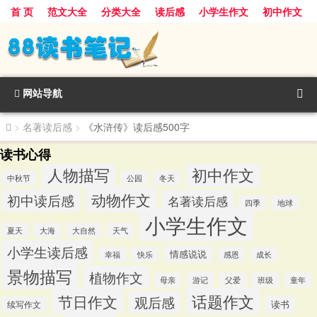
首 页
范文大全
分类大全
读后感
小学生作文
初中作文
景物描写
话题作文
人物描写
动物作文
植物作文
节日作文
网站导航
>
名著读后感
>
《水浒传》读后感500字
读书心得
人物描写
初中作文
中秋节
公园
冬天
动物作文
初中读后感
名著读后感
四季
地球
小学生作文
夏天
大海
大自然
天气
小学生读后感
情感说说
幸福
快乐
感恩
成长
景物描写
植物作文
游记
母亲
父爱
班级
童年
话题作文
节日作文
观后感
读书
续写作文