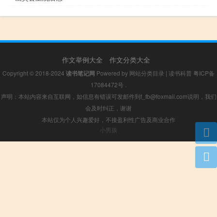
作文举例大全
作文分类大全
Copyright © 2018-2024
读书笔记网
Powered by
网站分类目录
|
读书科普
粤ICP备
17084472号
.
声明：本站内容来自互联网，如信息有错误可发邮件到f_fb@foxmail.com说明，我们
会及时纠正，谢谢
本站仅为个人兴趣爱好，不接盈利性广告及商业合作
小男孩