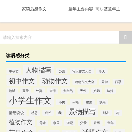
家读后感作文
童年主要内容_高尔基童年主要内容
请输入搜索内容
读后感分类
人物描写
中秋节
公园
写人作文大全
冬天
初中作文
动物作文
动物作文大全
同学
四季
地球
夏天
外婆
大海
大自然
天气
奶奶
妹妹
小学生作文
小狗
幸福
弟弟
快乐
景物描写
情感说说
感恩
成长
我
朋友
树
植物作文
游记
母亲
水果
父爱
班级
童年
话题作文