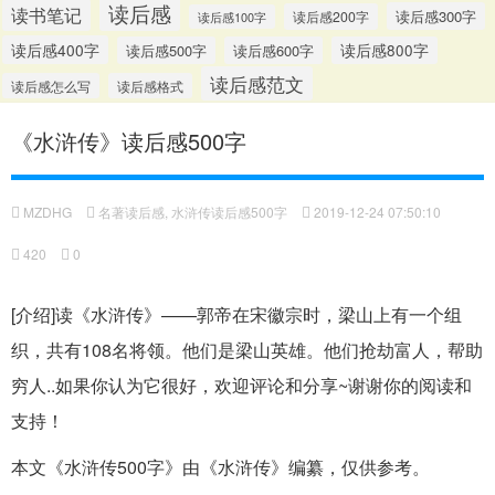
读后感
读书笔记
读后感300字
读后感200字
读后感100字
读后感400字
读后感500字
读后感600字
读后感800字
读后感范文
读后感怎么写
读后感格式
《水浒传》读后感500字
MZDHG
名著读后感
,
水浒传读后感500字
2019-12-24 07:50:10
420
0
[介绍]读《水浒传》——郭帝在宋徽宗时，梁山上有一个组
织，共有108名将领。他们是梁山英雄。他们抢劫富人，帮助
穷人..如果你认为它很好，欢迎评论和分享~谢谢你的阅读和
支持！
本文《水浒传500字》由《水浒传》编纂，仅供参考。