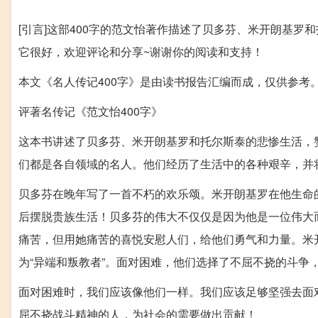
[引言]这部400字的范文怡著作描述了贝多芬、米开朗基罗
它很好，欢迎评论和分享~谢谢你的阅读和支持！
本文《名人传记400字》是由读书报告汇编而成，仅供参考
评著名传记《范文怡400字》
这本书讲述了贝多芬、米开朗基罗和托尔斯泰的悲惨生活，
们都是各自领域的名人。他们经历了生活中的各种艰辛，并
贝多芬在晚年写了一首不朽的欢乐颂。米开朗基罗在他生命
后摆脱贵族生活！贝多芬的伟大不仅仅是因为他是一位伟大
痛苦，但用她痛苦的喜悦安慰人们，给他们勇气和力量。米
为“异端和叛教者”。面对困难，他们选择了不屈不挠的斗争
面对困难时，我们应该像他们一样。我们应该足够坚强去面
屈不挠战斗精神的人，为社会的需要做出贡献！