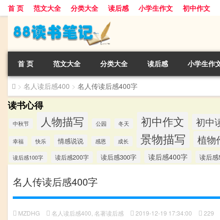
首 页
范文大全
分类大全
读后感
小学生作文
初中作文
首 页
范文大全
分类大全
读后感
小学生作
>
名人读后感400
>
名人传读后感400字
读书心得
人物描写
初中作文
初中
中秋节
公园
冬天
景物描写
植物
情感说说
幸福
快乐
感恩
成长
读后感400字
读后感300字
读后感5
读后感200字
读后感100字
名人传读后感400字
MZDHG
名人读后感400
,
名著读后感
2019-12-19 17:34:00
229