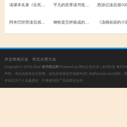
读课本名著《生死攸关的烛光》后感400字
平凡的世界读书笔记1000字
阿米巴经营读后感作文
钢铁是怎样炼成的读后感300字
作文举例大全
作文分类大全
Copyright © 2018-2024
读书笔记网
Powered by
网站分类目录
|
读书科普
粤ICP
声明：本站内容来自互联网，如信息有错误可发邮件到f_fb@foxmail.com说明
本站仅为个人兴趣爱好，不接盈利性广告及商业合作