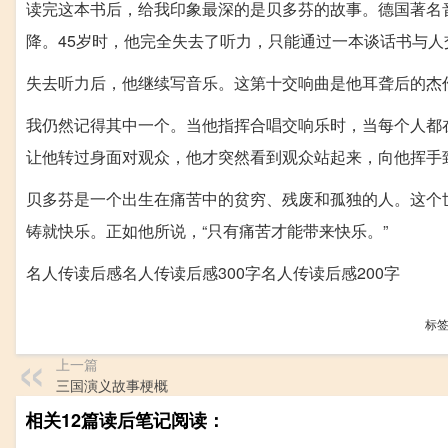
读完这本书后，给我印象最深的是贝多芬的故事。德国著名
降。45岁时，他完全失去了听力，只能通过一本谈话书与
失去听力后，他继续写音乐。这第十交响曲是他耳聋后的杰
我仍然记得其中一个。当他指挥合唱交响乐时，当每个人都
让他转过身面对观众，他才突然看到观众站起来，向他挥手
贝多芬是一个出生在痛苦中的贫穷、残废和孤独的人。这个
铸就快乐。正如他所说，“只有痛苦才能带来快乐。”
名人传读后感名人传读后感300字名人传读后感200字
标
上一篇
三国演义故事梗概
相关12篇读后笔记阅读：