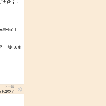
听力逐渐下
拉着他的手，
界！他以苦难
下一篇
感200字