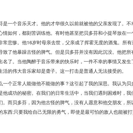
芬是一个音乐天才。他的才华很久以前就被他的父亲发现了。不
心情如何，都刻苦训练他。有时他甚至把贝多芬和小提琴放在一
非常悲惨。他16岁时母亲去世，父亲成了挥霍无度的酒鬼。所有
导致了他暴躁古怪的脾气。但是贝多芬并没有因此沉没。他把所
出名了。当他陶醉于音乐带来的快乐时，一件不幸的事情又发生了
生活的伟大音乐家却是聋子。这一打击是普通人无法接受的。
么一个正常人能做他不能做的事？这引起了我的深思。我认为贝
是他成功的秘密。在我们的日常生活中，当我们遇到困难时，我
们。而贝多芬，因为他古怪的脾气，没有人愿意和他交朋友，所
的东西:只要我给自己无限的勇气，即使是最可怕的敌人也能被打