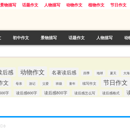
景物描写
话题作文
人物描写
动物作文
植物作文
节日作文
文
初中作文
景物描写
话题作文
人物描写
动
动物作文
读后感
名著读后感
四季
地球
夏天
大海
节日作文
作文
游记
续写作文
母亲
父爱
班级
童年
00字
读后感600字
读后感800字
读后感怎么写
读后感格式
0