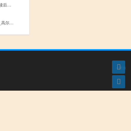
王实甫西厢记读后感800字
童年主要内容_高尔基童年主要内容
小男孩