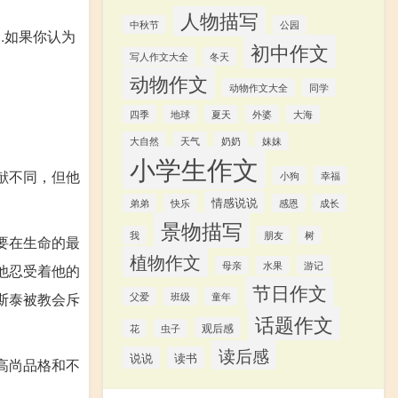
人物描写
中秋节
公园
.如果你认为
初中作文
写人作文大全
冬天
动物作文
动物作文大全
同学
四季
地球
夏天
外婆
大海
大自然
天气
奶奶
妹妹
小学生作文
献不同，但他
小狗
幸福
情感说说
弟弟
快乐
感恩
成长
景物描写
我
朋友
树
要在生命的最
植物作文
游记
母亲
水果
他忍受着他的
节日作文
斯泰被教会斥
父爱
班级
童年
话题作文
观后感
花
虫子
读后感
说说
读书
高尚品格和不