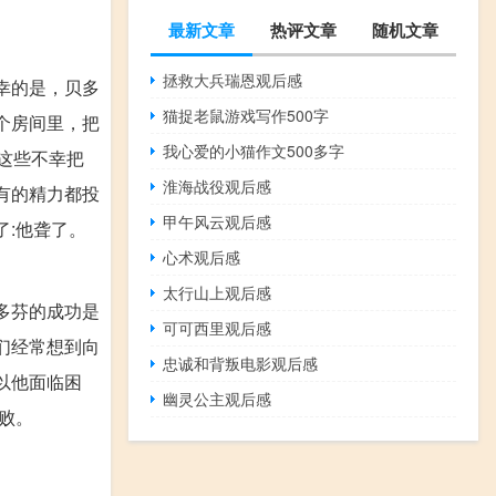
最新文章
热评文章
随机文章
拯救大兵瑞恩观后感
幸的是，贝多
猫捉老鼠游戏写作500字
个房间里，把
我心爱的小猫作文500多字
这些不幸把
淮海战役观后感
有的精力都投
甲午风云观后感
:他聋了。
心术观后感
太行山上观后感
多芬的成功是
可可西里观后感
们经常想到向
忠诚和背叛电影观后感
以他面临困
幽灵公主观后感
败。