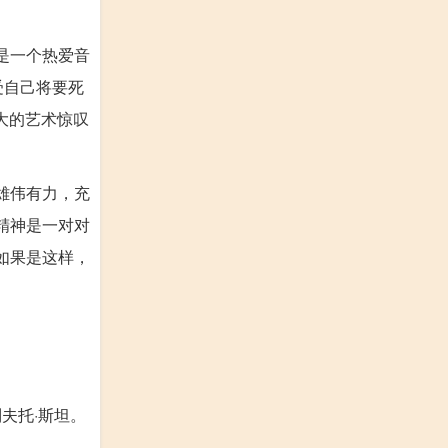
是一个热爱音
受自己将要死
大的艺术惊叹
雄伟有力，充
精神是一对对
如果是这样，
夫托·斯坦。