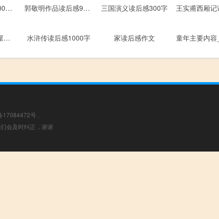
西游记读后感1000字3篇
郭敬明作品读后感900字
三国演义读后感300字
《汤姆叔叔的小屋》读后感600字
水浒传读后感1000字
家读后感作文
备17084472号
.
，我们会及时纠正，谢谢