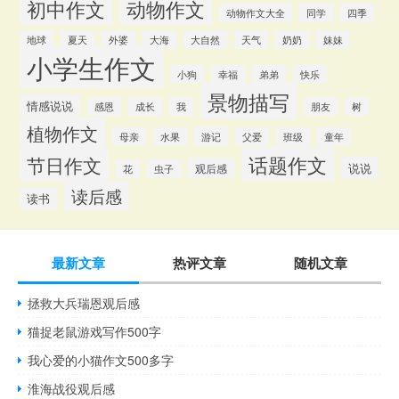
初中作文
动物作文
动物作文大全
同学
四季
地球
夏天
外婆
大海
大自然
天气
奶奶
妹妹
小学生作文
小狗
幸福
弟弟
快乐
景物描写
情感说说
感恩
成长
我
朋友
树
植物作文
游记
母亲
水果
父爱
班级
童年
话题作文
节日作文
说说
观后感
花
虫子
读后感
读书
最新文章
热评文章
随机文章
拯救大兵瑞恩观后感
猫捉老鼠游戏写作500字
我心爱的小猫作文500多字
淮海战役观后感