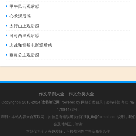
甲午风云观后感
心术观后感
太行山上观后感
可可西里观后感
忠诚和背叛电影观后感
幽灵公主观后感
作文举例大全
作文分类大全
Copyright © 2018-2024
读书笔记网
Powered by
网站分类目录
|
读书科普
粤ICP备
17084472号
.
声明：本站内容来自互联网，如信息有错误可发邮件到f_fb@foxmail.com说明，我们
会及时纠正，谢谢
本站仅为个人兴趣爱好，不接盈利性广告及商业合作