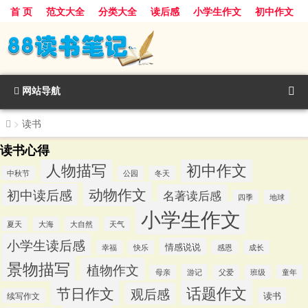
首 页
范文大全
分类大全
读后感
小学生作文
初中作文
景物描写
话题作文
人物描写
动物作文
植物作文
节日作文
网站导航
>
读书
读书心得
人物描写
初中作文
中秋节
公园
冬天
动物作文
初中读后感
名著读后感
四季
地球
小学生作文
夏天
大海
大自然
天气
小学生读后感
情感说说
幸福
快乐
感恩
成长
景物描写
植物作文
游记
母亲
父爱
班级
童年
话题作文
节日作文
观后感
读书
续写作文