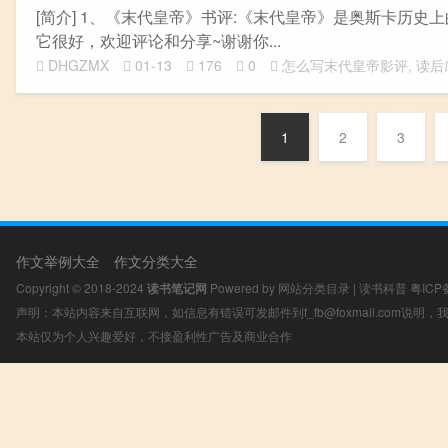
[简介] 1、《末代皇帝》书评:《末代皇帝》是奥斯卡历史上
它很好，欢迎评论和分享~谢谢你...
DHGZMX
01-13
176
0
怎么写末代皇帝影评
,
读后
1
2
3
作文举例大全
作文分类大全
Copyright © 2018-2024
读书笔记网
Powered by
网站分类目录
|
读书科普
粤ICP
声明：本站内容来自互联网，如信息有错误可发邮件到f_fb@foxmail.com说明
本站仅为个人兴趣爱好，不接盈利性广告及商业合作