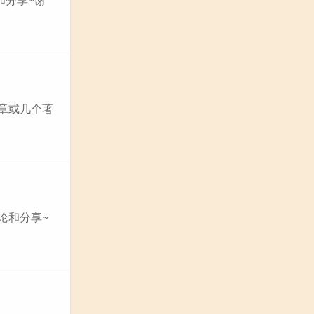
章或几个著
论和分享~