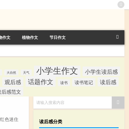
物作文
植物作文
节日作文
小学生作文
小学生读后感
大自然
天气
话题作文
观后感
读后感
读书笔记
读书
读后感范文
请输入搜索内容
的红色迷住
读后感分类