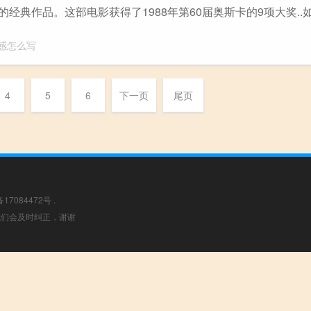
的经典作品。这部电影获得了1988年第60届奥斯卡的9项大奖..
感怎么写
4
5
6
下一页
尾页
备17084472号
.
，我们会及时纠正，谢谢