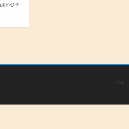
如果你认为
小男孩