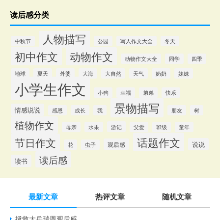
读后感分类
人物描写
中秋节
公园
写人作文大全
冬天
初中作文
动物作文
动物作文大全
同学
四季
地球
夏天
外婆
大海
大自然
天气
奶奶
妹妹
小学生作文
小狗
幸福
弟弟
快乐
景物描写
情感说说
感恩
成长
我
朋友
树
植物作文
游记
母亲
水果
父爱
班级
童年
话题作文
节日作文
说说
观后感
花
虫子
读后感
读书
最新文章
热评文章
随机文章
拯救大兵瑞恩观后感