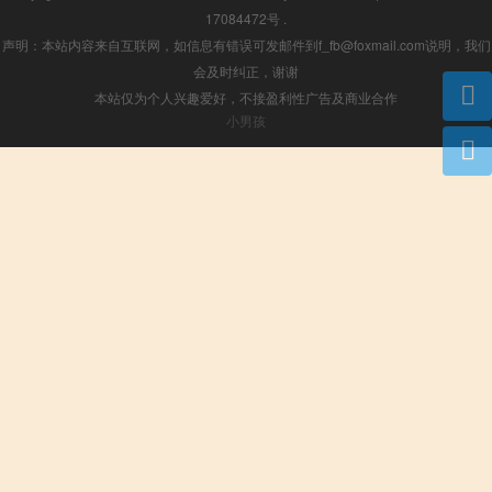
17084472号
.
声明：本站内容来自互联网，如信息有错误可发邮件到f_fb@foxmail.com说明，我们
会及时纠正，谢谢
本站仅为个人兴趣爱好，不接盈利性广告及商业合作
小男孩