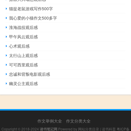
猫捉老鼠游戏写作500字
我心爱的小猫作文500多字
淮海战役观后感
甲午风云观后感
心术观后感
太行山上观后感
可可西里观后感
忠诚和背叛电影观后感
幽灵公主观后感
作文举例大全
作文分类大全
Copyright © 2018-2024
读书笔记网
Powered by
网站分类目录
|
读书科普
粤ICP备