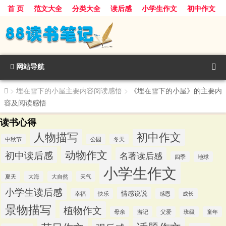
首 页
范文大全
分类大全
读后感
小学生作文
初中作文
景物描写
话题作文
人物描写
动物作文
植物作文
节日作文
网站导航
>
埋在雪下的小屋主要内容阅读感悟
>
《埋在雪下的小屋》的主要内
容及阅读感悟
读书心得
人物描写
初中作文
中秋节
公园
冬天
动物作文
初中读后感
名著读后感
四季
地球
小学生作文
夏天
大海
大自然
天气
小学生读后感
情感说说
幸福
快乐
感恩
成长
景物描写
植物作文
游记
母亲
父爱
班级
童年