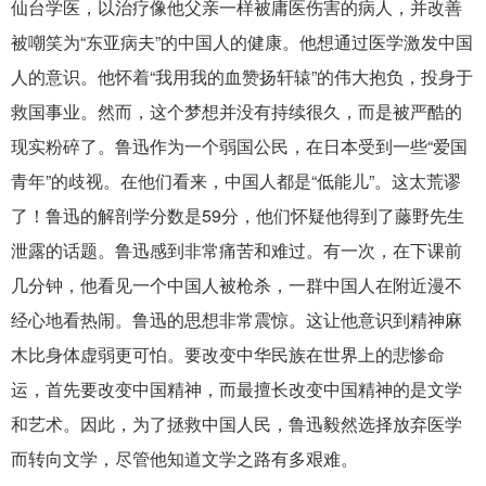
仙台学医，以治疗像他父亲一样被庸医伤害的病人，并改善
被嘲笑为“东亚病夫”的中国人的健康。他想通过医学激发中国
人的意识。他怀着“我用我的血赞扬轩辕”的伟大抱负，投身于
救国事业。然而，这个梦想并没有持续很久，而是被严酷的
现实粉碎了。鲁迅作为一个弱国公民，在日本受到一些“爱国
青年”的歧视。在他们看来，中国人都是“低能儿”。这太荒谬
了！鲁迅的解剖学分数是59分，他们怀疑他得到了藤野先生
泄露的话题。鲁迅感到非常痛苦和难过。有一次，在下课前
几分钟，他看见一个中国人被枪杀，一群中国人在附近漫不
经心地看热闹。鲁迅的思想非常震惊。这让他意识到精神麻
木比身体虚弱更可怕。要改变中华民族在世界上的悲惨命
运，首先要改变中国精神，而最擅长改变中国精神的是文学
和艺术。因此，为了拯救中国人民，鲁迅毅然选择放弃医学
而转向文学，尽管他知道文学之路有多艰难。