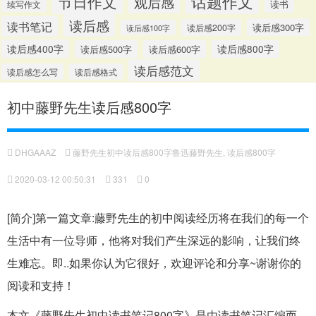
话题作文
节日作文
观后感
读书
续写作文
读后感
读书笔记
读后感300字
读后感200字
读后感100字
读后感400字
读后感500字
读后感600字
读后感800字
读后感范文
读后感怎么写
读后感格式
初中藤野先生读后感800字
DHGAAAZ
藤野先生初中读后感800字鲁迅藤野先生
,
读后感800字
2020-03-12 00:50:31
331
0
[简介]第一篇文章:藤野先生的初中阅读经历将在我们的每一个
生活中有一位导师，他将对我们产生深远的影响，让我们终
生难忘。即..如果你认为它很好，欢迎评论和分享~谢谢你的
阅读和支持！
本文《藤野先生初中读书笔记800字》是由读书笔记汇编而