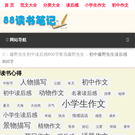
首 页
范文大全
分类大全
读后感
小学生作文
初中作文
景物描写
话题作文
人物描写
动物作文
植物作文
节日作文
网站导航
>
藤野先生初中读后感800字鲁迅藤野先生
>
初中藤野先生读后感
800字
读书心得
人物描写
初中作文
中秋节
公园
冬天
动物作文
初中读后感
名著读后感
四季
地球
小学生作文
夏天
大海
大自然
天气
小学生读后感
情感说说
幸福
快乐
感恩
成长
景物描写
植物作文
游记
母亲
父爱
班级
童年