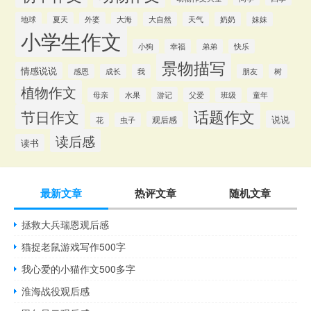
地球
夏天
外婆
大海
大自然
天气
奶奶
妹妹
小学生作文
小狗
幸福
弟弟
快乐
景物描写
情感说说
感恩
成长
我
朋友
树
植物作文
游记
母亲
水果
父爱
班级
童年
话题作文
节日作文
说说
观后感
花
虫子
读后感
读书
最新文章
热评文章
随机文章
拯救大兵瑞恩观后感
猫捉老鼠游戏写作500字
我心爱的小猫作文500多字
淮海战役观后感