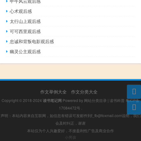
甲午风云观后感
心术观后感
太行山上观后感
可可西里观后感
忠诚和背叛电影观后感
幽灵公主观后感
作文举例大全
作文分类大全
Copyright © 2018-2024
读书笔记网
Powered by
网站分类目录
|
读书科普
粤ICP备
17084472号
.
声明：本站内容来自互联网，如信息有错误可发邮件到f_fb@foxmail.com说明，我们
会及时纠正，谢谢
本站仅为个人兴趣爱好，不接盈利性广告及商业合作
小男孩