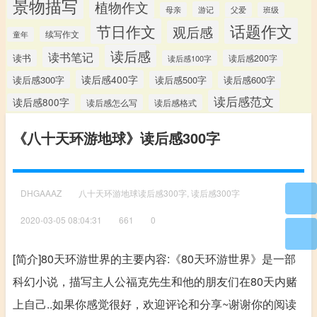
景物描写
植物作文
游记
母亲
父爱
班级
话题作文
节日作文
观后感
续写作文
童年
读后感
读书笔记
读书
读后感200字
读后感100字
读后感400字
读后感300字
读后感500字
读后感600字
读后感范文
读后感800字
读后感怎么写
读后感格式
《八十天环游地球》读后感300字
DHGAAAZ
八十天环游地球读后感300字
,
读后感300字
2020-03-05 08:04:31
661
0
[简介]80天环游世界的主要内容:《80天环游世界》是一部
科幻小说，描写主人公福克先生和他的朋友们在80天内赌
上自己..如果你感觉很好，欢迎评论和分享~谢谢你的阅读