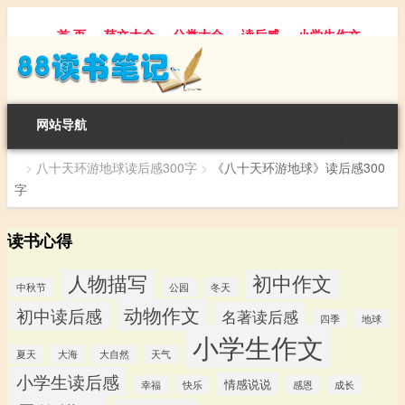
首 页
范文大全
分类大全
读后感
小学生作文
初中作文
景物描写
话题作文
人物描写
动物作文
植物作文
节日作文
网站导航
>
八十天环游地球读后感300字
>
《八十天环游地球》读后感300
字
读书心得
人物描写
初中作文
中秋节
公园
冬天
动物作文
初中读后感
名著读后感
四季
地球
小学生作文
夏天
大海
大自然
天气
小学生读后感
情感说说
幸福
快乐
感恩
成长