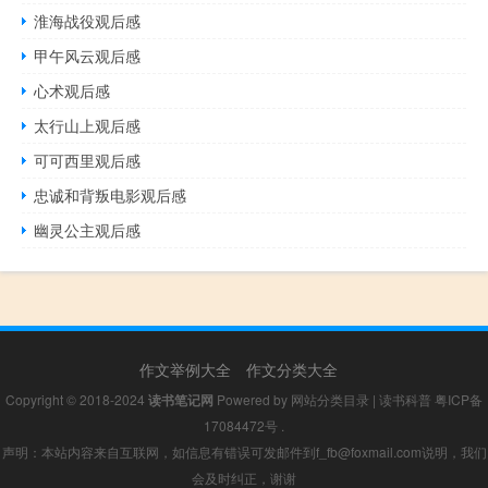
淮海战役观后感
甲午风云观后感
心术观后感
太行山上观后感
可可西里观后感
忠诚和背叛电影观后感
幽灵公主观后感
作文举例大全
作文分类大全
Copyright © 2018-2024
读书笔记网
Powered by
网站分类目录
|
读书科普
粤ICP备
17084472号
.
声明：本站内容来自互联网，如信息有错误可发邮件到f_fb@foxmail.com说明，我们
会及时纠正，谢谢