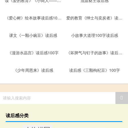
读《爱的教育》《小商人——卡洛斐》有感
混血豺王读后感
《爱心树》绘本故事读后感100字
爱的教育《绅士与卖炭者》读后感100字以上
课文《一颗小豌豆》读后感
小故事大道理100字读后感
《漫游水晶宫》读后感100字
《坏脾气与钉子的故事》读后感100字
《少年周恩来》读后感
读后感《三颗枸杞豆》100字
请输入搜索内容
读后感分类