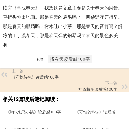
读完《寻找春天》，我想这篇文章主要是关于春天的风景。
草把头伸出地面。那是春天的眉毛吗？一两朵野花开得早。
那是春天的眼睛吗？树木吐出小芽。那是春天的音符吗？解
冻的丁丁溪冬天，那是春天弹的钢琴吗？春天的景色多美
啊！
找春天读后感100字
标签：
上一篇
《守株待兔》读后感100字
下一篇
神奇校车读后感100字
相关12篇读后笔记阅读：
《淘气包马小跳》读后感100字
《可怕的科学》读后感