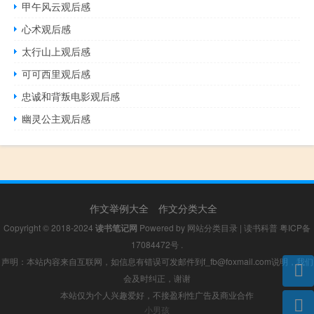
甲午风云观后感
心术观后感
太行山上观后感
可可西里观后感
忠诚和背叛电影观后感
幽灵公主观后感
作文举例大全
作文分类大全
Copyright © 2018-2024
读书笔记网
Powered by
网站分类目录
|
读书科普
粤ICP备
17084472号
.
声明：本站内容来自互联网，如信息有错误可发邮件到f_fb@foxmail.com说明，我们
会及时纠正，谢谢
本站仅为个人兴趣爱好，不接盈利性广告及商业合作
小男孩