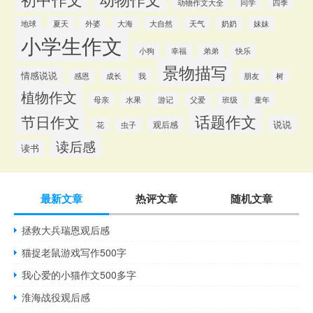
动物作文大全
同学
四季
地球
夏天
外婆
大海
大自然
天气
奶奶
妹妹
小学生作文
小狗
幸福
弟弟
快乐
景物描写
情感说说
感恩
成长
我
朋友
树
植物作文
游记
母亲
水果
父爱
班级
童年
话题作文
节日作文
说说
观后感
花
虫子
读后感
读书
最新文章
热评文章
随机文章
拯救大兵瑞恩观后感
猫捉老鼠游戏写作500字
我心爱的小猫作文500多字
淮海战役观后感