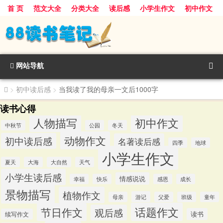
首 页
范文大全
分类大全
读后感
小学生作文
初中作文
景物描写
话题作文
人物描写
动物作文
植物作文
节日作文
网站导航
>
初中读后感
>
当我读了我的母亲一文后1000字
读书心得
人物描写
初中作文
中秋节
公园
冬天
动物作文
初中读后感
名著读后感
四季
地球
小学生作文
夏天
大海
大自然
天气
小学生读后感
情感说说
幸福
快乐
感恩
成长
景物描写
植物作文
游记
母亲
父爱
班级
童年
话题作文
节日作文
观后感
读书
续写作文