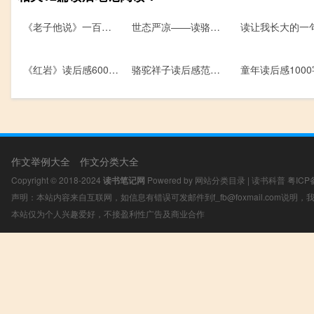
《老子他说》一百五十字的读后感
世态严凉――读骆驼祥子有感作文1200字
《红岩》读后感600字——《红岩》与重庆
骆驼祥子读后感范文550字
作文举例大全
作文分类大全
Copyright © 2018-2024
读书笔记网
Powered by
网站分类目录
|
读书科普
粤ICP
声明：本站内容来自互联网，如信息有错误可发邮件到f_fb@foxmail.com说明
本站仅为个人兴趣爱好，不接盈利性广告及商业合作