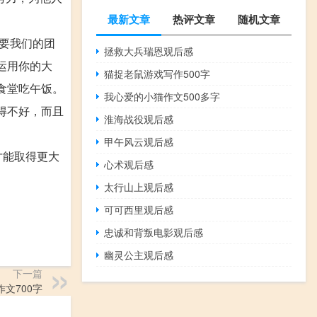
最新文章
热评文章
随机文章
要我们的团
拯救大兵瑞恩观后感
运用你的大
猫捉老鼠游戏写作500字
食堂吃午饭。
我心爱的小猫作文500多字
得不好，而且
淮海战役观后感
甲午风云观后感
才能取得更大
心术观后感
太行山上观后感
可可西里观后感
忠诚和背叛电影观后感
幽灵公主观后感
下一篇
文700字