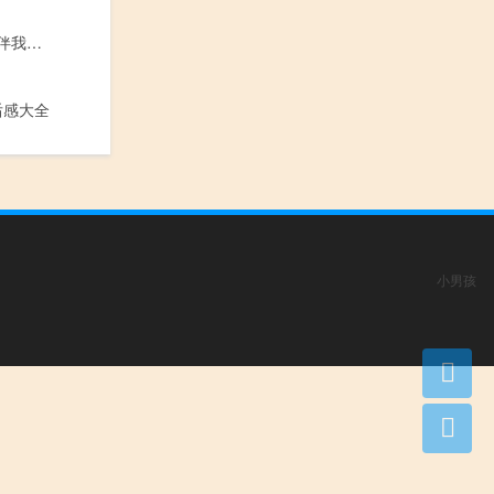
读文明美德，伴我成长有感作文600字
后感大全
小男孩