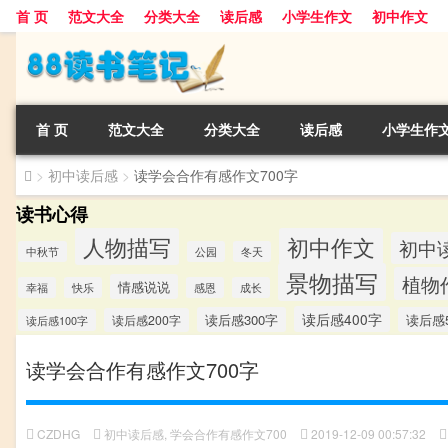
首 页
范文大全
分类大全
读后感
小学生作文
初中作文
首 页
范文大全
分类大全
读后感
小学生作
>
初中读后感
>
读学会合作有感作文700字
读书心得
人物描写
初中作文
初中
中秋节
公园
冬天
景物描写
植物
情感说说
幸福
快乐
感恩
成长
读后感400字
读后感300字
读后感5
读后感200字
读后感100字
读学会合作有感作文700字
CZDHG
初中读后感
,
学会合作有感作文700
2019-12-09 00:57:32