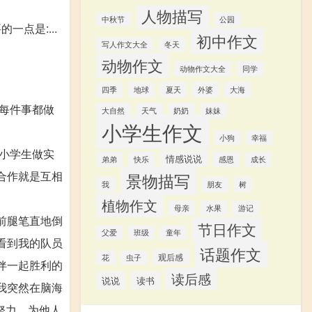
人物描写
中秋节
公园
点是:...
初中作文
写人作文大全
冬天
动物作文
动物作文大全
同学
四季
地球
夏天
外婆
大海
每件事都做
大自然
天气
奶奶
妹妹
小学生作文
小狗
幸福
小学生做实
情感说说
弟弟
快乐
感恩
成长
合作就是互相
景物描写
我
朋友
树
植物作文
游记
母亲
水果
前腿笔直地倒
节日作文
父爱
班级
童年
看到我的队员
话题作文
观后感
花
虫子
伴一起胜利的
读后感
说说
读书
我突然在脑海
努力，为他人