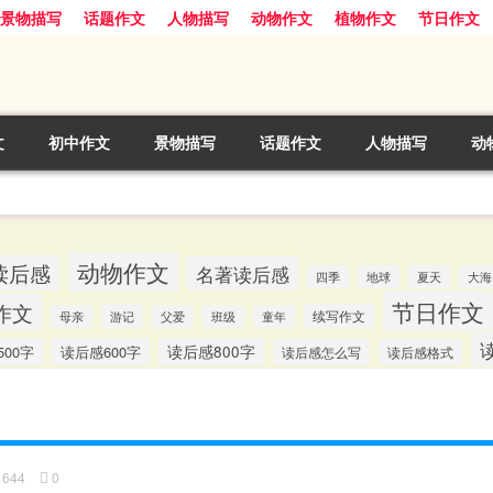
景物描写
话题作文
人物描写
动物作文
植物作文
节日作文
文
初中作文
景物描写
话题作文
人物描写
动
动物作文
读后感
名著读后感
四季
地球
夏天
大海
节日作文
作文
游记
续写作文
母亲
父爱
班级
童年
00字
读后感600字
读后感800字
读后感怎么写
读后感格式
644
0