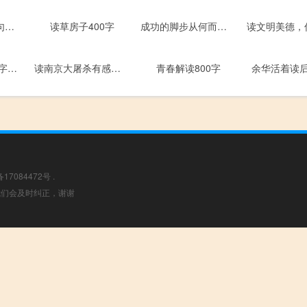
读让我长大的一句话有感作文1090字1000字
读草房子400字
成功的脚步从何而来700字
童年读后感1000字以上
读南京大屠杀有感作文1200字
青春解读800字
余华活着读
备17084472号
.
，我们会及时纠正，谢谢