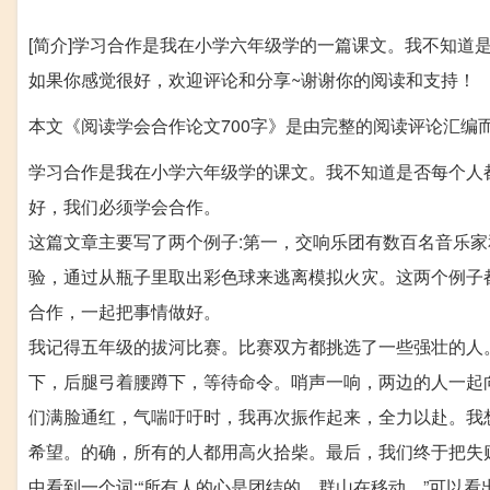
[简介]学习合作是我在小学六年级学的一篇课文。我不知道是
如果你感觉很好，欢迎评论和分享~谢谢你的阅读和支持！
本文《阅读学会合作论文700字》是由完整的阅读评论汇编
学习合作是我在小学六年级学的课文。我不知道是否每个人
好，我们必须学会合作。
这篇文章主要写了两个例子:第一，交响乐团有数百名音乐
验，通过从瓶子里取出彩色球来逃离模拟火灾。这两个例子
合作，一起把事情做好。
我记得五年级的拔河比赛。比赛双方都挑选了一些强壮的人
下，后腿弓着腰蹲下，等待命令。哨声一响，两边的人一起
们满脸通红，气喘吁吁时，我再次振作起来，全力以赴。我
希望。的确，所有的人都用高火拾柴。最后，我们终于把失
中看到一个词:“所有人的心是团结的，群山在移动。”可以