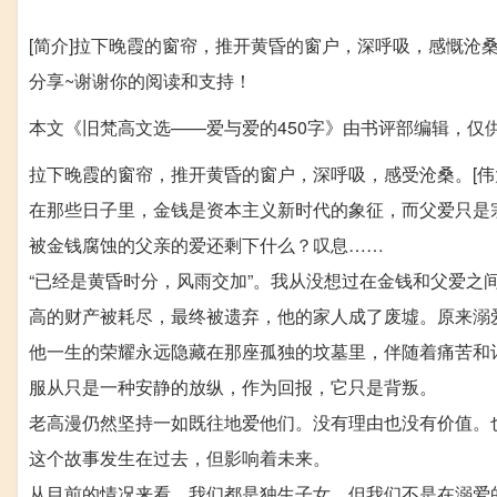
[简介]拉下晚霞的窗帘，推开黄昏的窗户，深呼吸，感慨沧
分享~谢谢你的阅读和支持！
本文《旧梵高文选——爱与爱的450字》由书评部编辑，仅
拉下晚霞的窗帘，推开黄昏的窗户，深呼吸，感受沧桑。[
在那些日子里，金钱是资本主义新时代的象征，而父爱只是
被金钱腐蚀的父亲的爱还剩下什么？叹息……
“已经是黄昏时分，风雨交加”。我从没想过在金钱和父爱
高的财产被耗尽，最终被遗弃，他的家人成了废墟。原来溺
他一生的荣耀永远隐藏在那座孤独的坟墓里，伴随着痛苦和
服从只是一种安静的放纵，作为回报，它只是背叛。
老高漫仍然坚持一如既往地爱他们。没有理由也没有价值。
这个故事发生在过去，但影响着未来。
从目前的情况来看，我们都是独生子女，但我们不是在溺爱