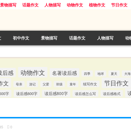
景物描写
话题作文
人物描写
动物作文
植物作文
节日作文
文
初中作文
景物描写
话题作文
人物描写
动
动物作文
读后感
名著读后感
四季
地球
夏天
大海
节日作文
作文
游记
续写作文
母亲
父爱
班级
童年
00字
读后感600字
读后感800字
读后感怎么写
读后感格式
85
0