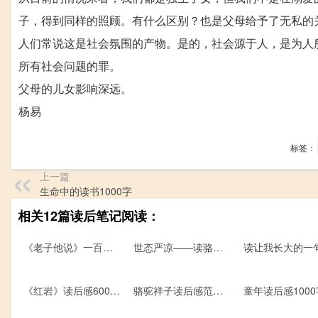
子，得到同样的照顾。有什么区别？也是父母给予了无私的关
人们常说这是社会氛围的产物。是的，社会源于人，是为人
所有社会问题的罪。
父母的儿女影响深远。
杨易
标签：
上一篇
生命中的读书1000字
相关12篇读后笔记阅读：
《老子他说》一百五十字的读后感
世态严凉――读骆驼祥子有感作文1200字
《红岩》读后感600字——《红岩》与重庆
骆驼祥子读后感范文550字