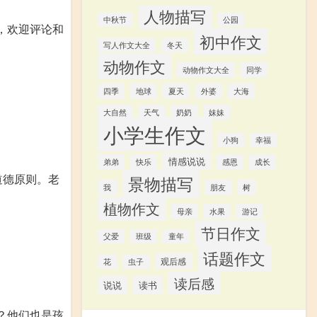
人物描写
中秋节
公园
，欢迎评论和
初中作文
写人作文大全
冬天
动物作文
动物作文大全
同学
四季
地球
夏天
外婆
大海
大自然
天气
奶奶
妹妹
小学生作文
小狗
幸福
情感说说
弟弟
快乐
感恩
成长
道德原则。老
景物描写
我
朋友
树
植物作文
游记
母亲
水果
节日作文
父爱
班级
童年
话题作文
观后感
花
虫子
读后感
说说
读书
？他们也是孩