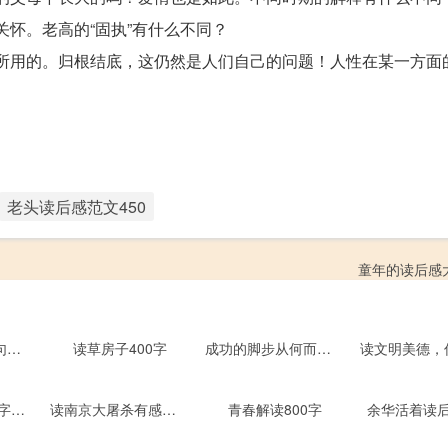
怀。老高的“固执”有什么不同？
所用的。归根结底，这仍然是人们自己的问题！人性在某一方面
老头读后感范文450
童年的读后感大
读让我长大的一句话有感作文1090字1000字
读草房子400字
成功的脚步从何而来700字
童年读后感1000字以上
读南京大屠杀有感作文1200字
青春解读800字
余华活着读