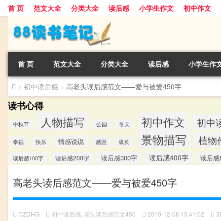
首 页
范文大全
分类大全
读后感
小学生作文
初中作文
首 页
范文大全
分类大全
读后感
小学生作
>
初中读后感
>
高老头读后感范文——爱与被爱450字
读书心得
人物描写
初中作文
初中
中秋节
公园
冬天
景物描写
植物
情感说说
幸福
快乐
感恩
成长
读后感400字
读后感300字
读后感5
读后感200字
读后感100字
高老头读后感范文——爱与被爱450字
CZDHG
初中读后感
,
老头读后感范文450
2019-12-08 15:41:02
3