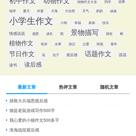
初中作文
动物作文
动物作文大全
同学
四季
地球
夏天
外婆
大海
大自然
天气
奶奶
妹妹
小学生作文
小狗
幸福
弟弟
快乐
景物描写
情感说说
感恩
成长
我
朋友
树
植物作文
游记
母亲
水果
父爱
班级
童年
话题作文
节日作文
说说
观后感
花
虫子
读后感
读书
最新文章
热评文章
随机文章
拯救大兵瑞恩观后感
猫捉老鼠游戏写作500字
我心爱的小猫作文500多字
淮海战役观后感