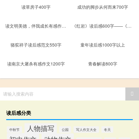
读草房子400字
成功的脚步从何而来700字
读文明美德，伴我成长有感作文600字
《红岩》读后感600字——《红岩》与重庆
骆驼祥子读后感范文550字
童年读后感1000字以上
读南京大屠杀有感作文1200字
青春解读800字
请输入搜索内容
读后感分类
人物描写
中秋节
公园
写人作文大全
冬天