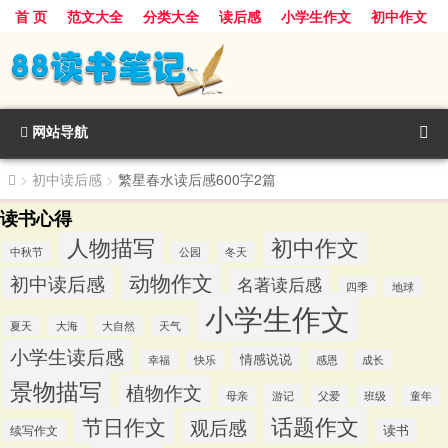
首 页
范文大全
分类大全
读后感
小学生作文
初中作文
景物描写
话题作文
人物描写
动物作文
植物作文
节日作文
网站导航
>
初中读后感
>
繁星春水读后感600字2篇
读书心得
人物描写
初中作文
中秋节
公园
冬天
动物作文
初中读后感
名著读后感
四季
地球
小学生作文
夏天
大海
大自然
天气
小学生读后感
情感说说
幸福
快乐
感恩
成长
景物描写
植物作文
游记
母亲
父爱
班级
童年
话题作文
节日作文
观后感
读书
续写作文