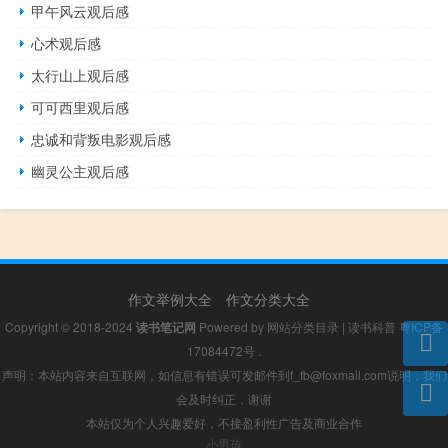
甲午风云观后感
心术观后感
太行山上观后感
可可西里观后感
忠诚和背叛电影观后感
幽灵公主观后感
作文举例大全
作文分类大全
Copyright © 2018-2024
读书笔记网
Powered by
网站分类目录
|
读书科普
粤ICP备
17084472号
.
声明：本站内容来自互联网，如信息有错误可发邮件到f_fb@foxmail.com说明，我们
会及时纠正，谢谢
本站仅为个人兴趣爱好，不接盈利性广告及商业合作
小男孩