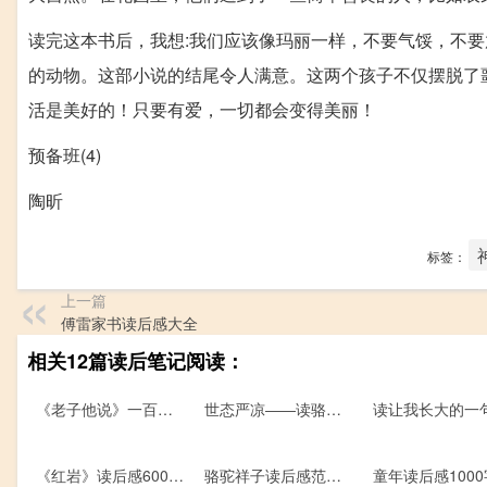
读完这本书后，我想:我们应该像玛丽一样，不要气馁，不
的动物。这部小说的结尾令人满意。这两个孩子不仅摆脱了
活是美好的！只要有爱，一切都会变得美丽！
预备班(4)
陶昕
标签：
上一篇
傅雷家书读后感大全
相关12篇读后笔记阅读：
《老子他说》一百五十字的读后感
世态严凉――读骆驼祥子有感作文1200字
《红岩》读后感600字——《红岩》与重庆
骆驼祥子读后感范文550字