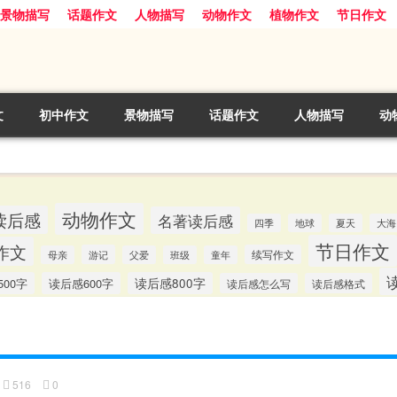
景物描写
话题作文
人物描写
动物作文
植物作文
节日作文
文
初中作文
景物描写
话题作文
人物描写
动
动物作文
读后感
名著读后感
四季
地球
夏天
大海
节日作文
作文
游记
续写作文
母亲
父爱
班级
童年
00字
读后感600字
读后感800字
读后感怎么写
读后感格式
516
0