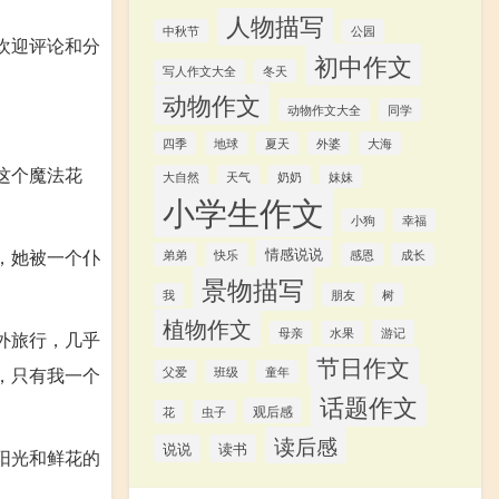
人物描写
中秋节
公园
欢迎评论和分
初中作文
写人作文大全
冬天
动物作文
动物作文大全
同学
四季
地球
夏天
外婆
大海
这个魔法花
大自然
天气
奶奶
妹妹
小学生作文
小狗
幸福
情感说说
，她被一个仆
弟弟
快乐
感恩
成长
景物描写
我
朋友
树
植物作文
游记
母亲
水果
外旅行，几乎
节日作文
，只有我一个
父爱
班级
童年
话题作文
观后感
花
虫子
读后感
说说
读书
阳光和鲜花的