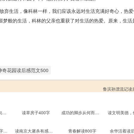
要放弃生活，像科林一样，我们应该永远对生活充满好奇心，热爱
噩梦般的生活，科林的父亲也重获了对生活的热爱。原来，生活
神奇花园读后感范文500
鲁滨孙漂流记读后
读让我长大的一句话有感作文1090字1000字
读草房子400字
成功的脚步从何而来700字
童年读后感1000字以上
读南京大屠杀有感作文1200字
青春解读800字
余华活着读