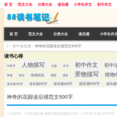
首 页
范文大全
分类大全
读后感
小学生作文
初中作文
首 页
范文大全
分类大全
读后感
小学生作
>
初中读后感
>
神奇的花园读后感范文500字
读书心得
人物描写
初中作文
初中
中秋节
公园
冬天
景物描写
植物
情感说说
幸福
快乐
感恩
成长
读后感400字
读后感300字
读后感5
读后感200字
读后感100字
神奇的花园读后感范文500字
CZDHG
初中读后感
,
神奇花园读后感范文500
2019-12-02 07:09:42