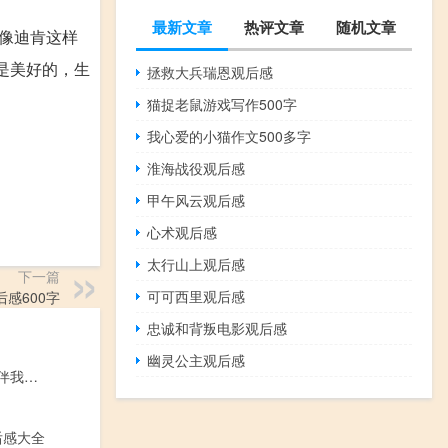
最新文章
热评文章
随机文章
像迪肯这样
是美好的，生
拯救大兵瑞恩观后感
猫捉老鼠游戏写作500字
我心爱的小猫作文500多字
淮海战役观后感
甲午风云观后感
心术观后感
太行山上观后感
下一篇
可可西里观后感
感600字
忠诚和背叛电影观后感
幽灵公主观后感
读文明美德，伴我成长有感作文600字
后感大全