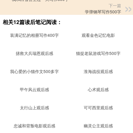
下一篇
学弹钢琴写作500字
相关12篇读后笔记阅读：
装满记忆的相册写作400字
观看金色记忆电影
拯救大兵瑞恩观后感
猫捉老鼠游戏写作500字
我心爱的小猫作文500多字
淮海战役观后感
甲午风云观后感
心术观后感
太行山上观后感
可可西里观后感
忠诚和背叛电影观后感
幽灵公主观后感