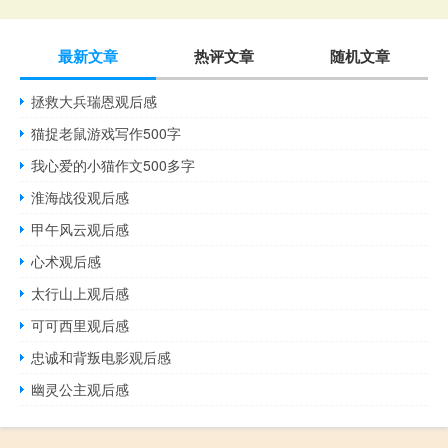
最新文章
热评文章
随机文章
拯救大兵瑞恩观后感
猫捉老鼠游戏写作500字
我心爱的小猫作文500多字
淮海战役观后感
甲午风云观后感
心术观后感
太行山上观后感
可可西里观后感
忠诚和背叛电影观后感
幽灵公主观后感