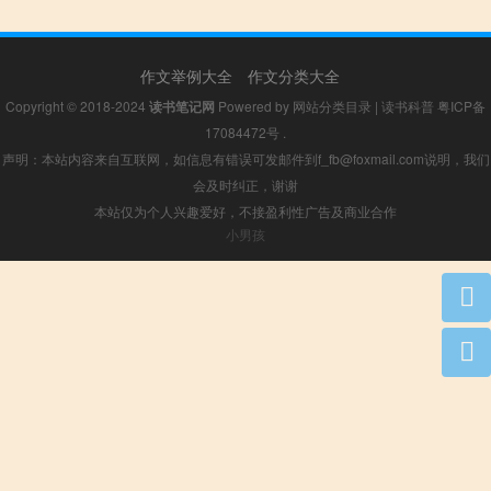
作文举例大全
作文分类大全
Copyright © 2018-2024
读书笔记网
Powered by
网站分类目录
|
读书科普
粤ICP备
17084472号
.
声明：本站内容来自互联网，如信息有错误可发邮件到f_fb@foxmail.com说明，我们
会及时纠正，谢谢
本站仅为个人兴趣爱好，不接盈利性广告及商业合作
小男孩