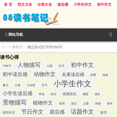
首 页
范文大全
分类大全
读后感
小学生作文
初中作文
景物描写
话题作文
人物描写
动物作文
植物作文
节日作文
网站导航
>
一张照片
>
难忘的记忆写作300字
读书心得
人物描写
初中作文
中秋节
公园
冬天
动物作文
初中读后感
名著读后感
四季
地球
小学生作文
夏天
大海
大自然
天气
小学生读后感
情感说说
幸福
快乐
感恩
成长
景物描写
植物作文
游记
母亲
父爱
班级
童年
话题作文
节日作文
观后感
读书
续写作文