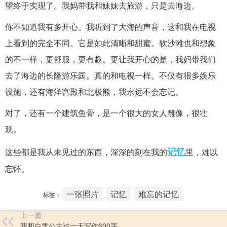
望终于实现了。我妈带我和妹妹去旅游，只是去海边。
你不知道我有多开心。我听到了大海的声音，这和我在电视
上看到的完全不同。它是如此清晰和甜蜜。软沙滩也和想象
的不一样，更舒服，更有趣。更让我开心的是，我妈带我们
去了海边的长隆游乐园。真的和电视一样。不仅有很多娱乐
设施，还有海洋宫殿和北极熊，我永远不会忘记。
对了，还有一个建筑鱼骨，是一个很大的女人雕像，很壮
观。
记忆
这些都是我从未见过的东西，深深的刻在我的
里，难以
忘怀。
一张照片
记忆
难忘的记忆
标签：
上一篇
我和白雪公主过一天写作600字