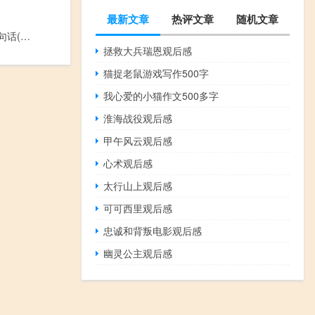
最新文章
热评文章
随机文章
我最想说的一句话(人一生下来)
拯救大兵瑞恩观后感
猫捉老鼠游戏写作500字
我心爱的小猫作文500多字
淮海战役观后感
甲午风云观后感
心术观后感
太行山上观后感
可可西里观后感
忠诚和背叛电影观后感
幽灵公主观后感