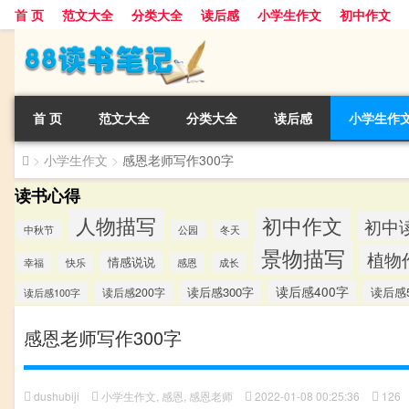
首 页
范文大全
分类大全
读后感
小学生作文
初中作文
首 页
范文大全
分类大全
读后感
小学生作
>
小学生作文
>
感恩老师写作300字
读书心得
人物描写
初中作文
初中
中秋节
公园
冬天
景物描写
植物
情感说说
幸福
快乐
感恩
成长
读后感400字
读后感300字
读后感5
读后感200字
读后感100字
感恩老师写作300字
dushubiji
小学生作文
,
感恩
,
感恩老师
2022-01-08 00:25:36
126