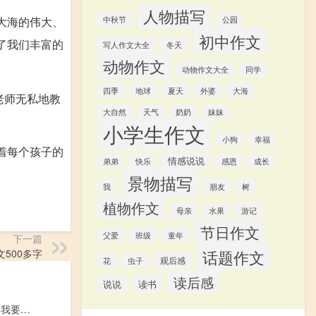
人物描写
大海的伟大、
中秋节
公园
初中作文
了我们丰富的
写人作文大全
冬天
动物作文
动物作文大全
同学
四季
地球
夏天
外婆
大海
老师无私地教
大自然
天气
奶奶
妹妹
小学生作文
小狗
幸福
着每个孩子的
情感说说
弟弟
快乐
感恩
成长
景物描写
我
朋友
树
植物作文
游记
母亲
水果
节日作文
父爱
班级
童年
下一篇
话题作文
500多字
观后感
花
虫子
读后感
说说
读书
我要感谢……(我要感谢万能的爸爸)