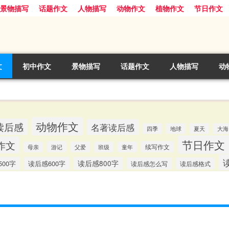
景物描写
话题作文
人物描写
动物作文
植物作文
节日作文
文
初中作文
景物描写
话题作文
人物描写
动
动物作文
读后感
名著读后感
四季
地球
夏天
大海
节日作文
作文
游记
续写作文
母亲
父爱
班级
童年
00字
读后感600字
读后感800字
读后感怎么写
读后感格式