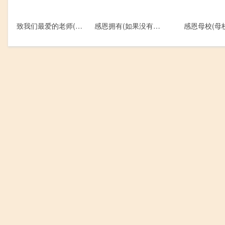
致我们最爱的老师(鲜花感恩雨露)
感恩拥有(如果没有同学)
感恩母校(母校