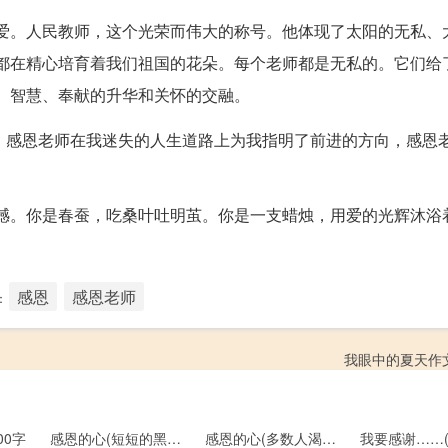
爱。人民教师，这个光荣而伟大的称号。他体现了太阳的无私、
都在精心培育着我们祖国的花朵。每个老师都是无私的。它们给
、智慧、奉献的升华和关怀的交融。
。感恩老师在我迷失的人生道路上为我指明了前进的方向，感恩
憾。你是春蚕，吃桑叶吐明茧。你是一支蜡烛，用爱的光辉沐浴
感恩
感恩老师
：
我眼中的夏天作文
00字
感恩的心(短短的黑色头发、可爱的一张脸庞以及内向的)
感恩的心(多数人渴慕拥有天方夜谭中的阿拉丁神灯)