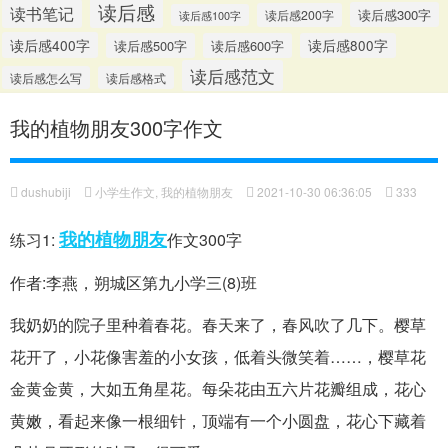
读后感
读书笔记
读后感300字
读后感200字
读后感100字
读后感400字
读后感500字
读后感600字
读后感800字
读后感范文
读后感怎么写
读后感格式
我的植物朋友300字作文
dushubiji
小学生作文
,
我的植物朋友
2021-10-30 06:36:05
333
我的植物朋友
练习1:
作文300字
作者:李燕，朔城区第九小学三(8)班
我奶奶的院子里种着春花。春天来了，春风吹了几下。樱草
花开了，小花像害羞的小女孩，低着头微笑着……，樱草花
金黄金黄，大如五角星花。每朵花由五六片花瓣组成，花心
黄嫩，看起来像一根细针，顶端有一个小圆盘，花心下藏着