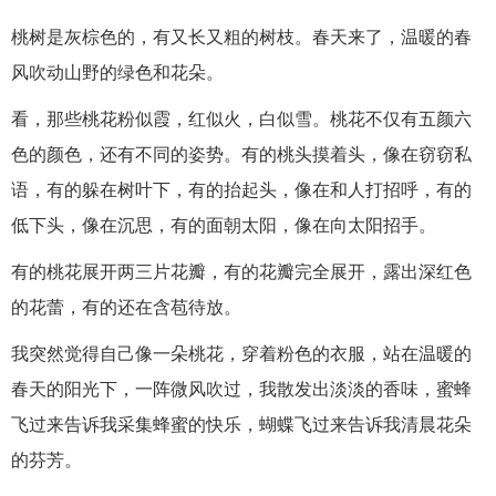
桃树是灰棕色的，有又长又粗的树枝。春天来了，温暖的春
风吹动山野的绿色和花朵。
看，那些桃花粉似霞，红似火，白似雪。桃花不仅有五颜六
色的颜色，还有不同的姿势。有的桃头摸着头，像在窃窃私
语，有的躲在树叶下，有的抬起头，像在和人打招呼，有的
低下头，像在沉思，有的面朝太阳，像在向太阳招手。
有的桃花展开两三片花瓣，有的花瓣完全展开，露出深红色
的花蕾，有的还在含苞待放。
我突然觉得自己像一朵桃花，穿着粉色的衣服，站在温暖的
春天的阳光下，一阵微风吹过，我散发出淡淡的香味，蜜蜂
飞过来告诉我采集蜂蜜的快乐，蝴蝶飞过来告诉我清晨花朵
的芬芳。