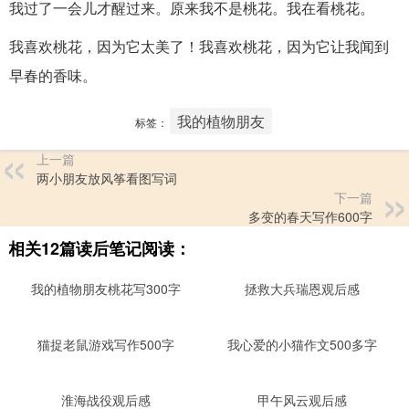
我过了一会儿才醒过来。原来我不是桃花。我在看桃花。
我喜欢桃花，因为它太美了！我喜欢桃花，因为它让我闻到
早春的香味。
我的植物朋友
标签：
上一篇
两小朋友放风筝看图写词
下一篇
多变的春天写作600字
相关12篇读后笔记阅读：
我的植物朋友桃花写300字
拯救大兵瑞恩观后感
猫捉老鼠游戏写作500字
我心爱的小猫作文500多字
淮海战役观后感
甲午风云观后感