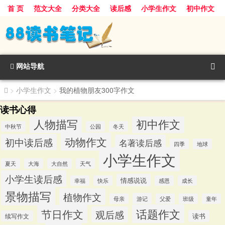
首 页
范文大全
分类大全
读后感
小学生作文
初中作文
景物描写
话题作文
人物描写
动物作文
植物作文
节日作文
网站导航
>
小学生作文
>
我的植物朋友300字作文
读书心得
人物描写
初中作文
中秋节
公园
冬天
动物作文
初中读后感
名著读后感
四季
地球
小学生作文
夏天
大海
大自然
天气
小学生读后感
情感说说
幸福
快乐
感恩
成长
景物描写
植物作文
游记
母亲
父爱
班级
童年
话题作文
节日作文
观后感
读书
续写作文