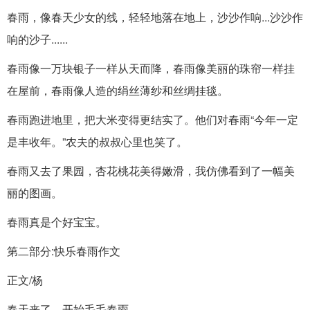
春雨，像春天少女的线，轻轻地落在地上，沙沙作响...沙沙作
响的沙子......
春雨像一万块银子一样从天而降，春雨像美丽的珠帘一样挂
在屋前，春雨像人造的绢丝薄纱和丝绸挂毯。
春雨跑进地里，把大米变得更结实了。他们对春雨“今年一定
是丰收年。”农夫的叔叔心里也笑了。
春雨又去了果园，杏花桃花美得嫩滑，我仿佛看到了一幅美
丽的图画。
春雨真是个好宝宝。
第二部分:快乐春雨作文
正文/杨
春天来了，开始毛毛春雨。