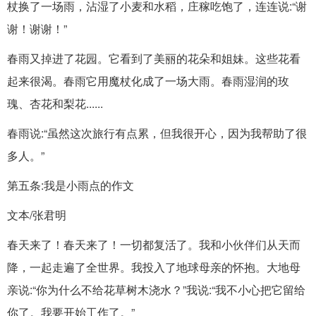
杖换了一场雨，沾湿了小麦和水稻，庄稼吃饱了，连连说:“谢
谢！谢谢！”
春雨又掉进了花园。它看到了美丽的花朵和姐妹。这些花看
起来很渴。春雨它用魔杖化成了一场大雨。春雨湿润的玫
瑰、杏花和梨花......
春雨说:“虽然这次旅行有点累，但我很开心，因为我帮助了很
多人。”
第五条:我是小雨点的作文
文本/张君明
春天来了！春天来了！一切都复活了。我和小伙伴们从天而
降，一起走遍了全世界。我投入了地球母亲的怀抱。大地母
亲说:“你为什么不给花草树木浇水？”我说:“我不小心把它留给
你了。我要开始工作了。”