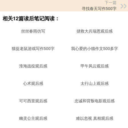
下一篇
寻找春天写作500字
相关12篇读后笔记阅读：
丝丝春雨仿写
拯救大兵瑞恩观后感
猫捉老鼠游戏写作500字
我心爱的小猫作文500多字
淮海战役观后感
甲午风云观后感
心术观后感
太行山上观后感
可可西里观后感
忠诚和背叛电影观后感
幽灵公主观后感
难以忽视 真相观后感