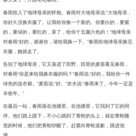
春雨投入了地球母亲的怀抱。春雨对大地母亲说:“大地母亲，
你好久没换衣服了。让我给你换一个新的。你要白的，要紫
的，要绿的，要红的，算了，给你个五颜六色的！”地球母亲
对春雨“好的，谢谢你，请给我换一下。”春雨给地球母亲换完
衣服，她就走了。
告别了地球母亲，它又落进了田野。田里的麦苗看见春雨，
对春雨“你是来给我换衣服的吗？”春雨说:“好的，我给你一件
绿色的连衣裙。”麦苗说:“好。”农夫说:“春雨来了。今年一定是
丰收年。”
在最后一站，春雨落在池塘里。在池塘里，它找到了它的同
伴。他们跳上跳下，不小心跳到了青蛙的头上，就在青蛙睡
觉的时候，他们把青蛙吵醒了。赶紧向青蛙道歉，跳进池
塘。