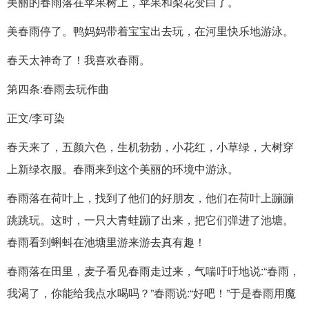
美丽的春雨落在苹果树上，苹果和梨花变白了。
美春雨停了。鸭妈妈带着宝宝出去玩，在河里快乐地游泳。
春天太神奇了！我喜欢春雨。
第四条:春雨去玩作曲
正文/李可染
春天来了，五颜六色，生机勃勃，小花红，小草绿，大树穿
上新绿衣服。春雨来到这个美丽的环境中游泳。
春雨落在荷叶上，找到了他们的好朋友，他们在荷叶上蹦蹦
跳跳玩。这时，一只大青蛙蹦了出来，把它们弹进了池塘。
春雨看到蝌蚪在池塘里游来游去真有趣！
春雨落在田里，麦子看见春雨走过来，气喘吁吁地说:“春雨，
我渴了，你能给我点水喝吗？”春雨说:“好吧！”于是春雨用魔