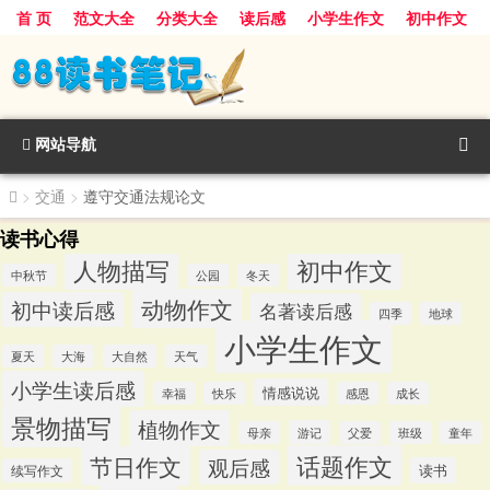
首 页
范文大全
分类大全
读后感
小学生作文
初中作文
景物描写
话题作文
人物描写
动物作文
植物作文
节日作文
网站导航
>
交通
>
遵守交通法规论文
读书心得
人物描写
初中作文
中秋节
公园
冬天
动物作文
初中读后感
名著读后感
四季
地球
小学生作文
夏天
大海
大自然
天气
小学生读后感
情感说说
幸福
快乐
感恩
成长
景物描写
植物作文
游记
母亲
父爱
班级
童年
话题作文
节日作文
观后感
读书
续写作文