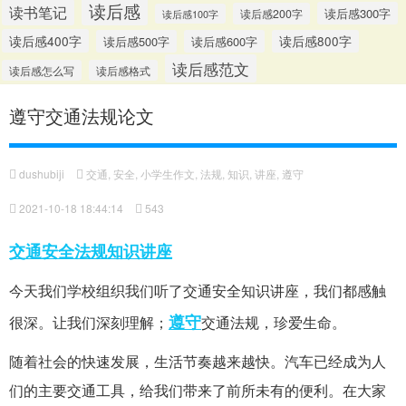
读后感
读书笔记
读后感300字
读后感200字
读后感100字
读后感400字
读后感500字
读后感600字
读后感800字
读后感范文
读后感怎么写
读后感格式
遵守交通法规论文
dushubiji
交通
,
安全
,
小学生作文
,
法规
,
知识
,
讲座
,
遵守
2021-10-18 18:44:14
543
交通
安全
法规
知识
讲座
今天我们学校组织我们听了交通安全知识讲座，我们都感触
遵守
很深。让我们深刻理解；
交通法规，珍爱生命。
随着社会的快速发展，生活节奏越来越快。汽车已经成为人
们的主要交通工具，给我们带来了前所未有的便利。在大家