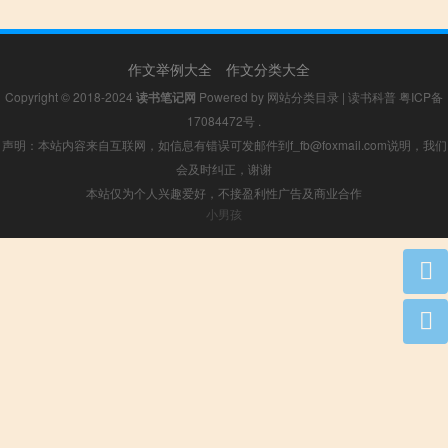
作文举例大全
作文分类大全
Copyright © 2018-2024
读书笔记网
Powered by
网站分类目录
|
读书科普
粤ICP备
17084472号
.
声明：本站内容来自互联网，如信息有错误可发邮件到f_fb@foxmail.com说明，我们
会及时纠正，谢谢
本站仅为个人兴趣爱好，不接盈利性广告及商业合作
小男孩