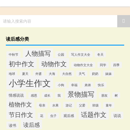
请输入搜索内容
读后感分类
人物描写
中秋节
公园
写人作文大全
冬天
初中作文
动物作文
动物作文大全
同学
四季
地球
夏天
外婆
大海
大自然
天气
奶奶
妹妹
小学生作文
小狗
幸福
弟弟
快乐
景物描写
情感说说
感恩
成长
我
朋友
树
植物作文
游记
母亲
水果
父爱
班级
童年
话题作文
节日作文
说说
观后感
花
虫子
读后感
读书