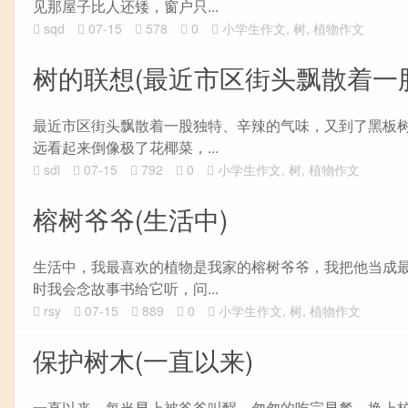
见那屋子比人还矮，窗户只...
sqd
07-15
578
0
小学生作文
,
树
,
植物作文
树的联想(最近市区街头飘散着一
最近市区街头飘散着一股独特、辛辣的气味，又到了黑板
远看起来倒像极了花椰菜，...
sdl
07-15
792
0
小学生作文
,
树
,
植物作文
榕树爷爷(生活中)
生活中，我最喜欢的植物是我家的榕树爷爷，我把他当成
时我会念故事书给它听，问...
rsy
07-15
889
0
小学生作文
,
树
,
植物作文
保护树木(一直以来)
一直以来，每当早上被爸爸叫醒，匆匆的吃完早餐、换上