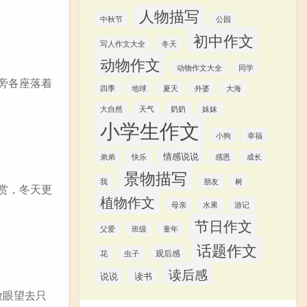
人物描写
中秋节
公园
初中作文
写人作文大全
冬天
动物作文
动物作文大全
同学
旁各座落着
四季
地球
夏天
外婆
大海
大自然
天气
奶奶
妹妹
小学生作文
小狗
幸福
情感说说
弟弟
快乐
感恩
成长
景物描写
我
朋友
树
赏，冬天更
植物作文
游记
母亲
水果
节日作文
父爱
班级
童年
话题作文
观后感
花
虫子
读后感
说说
读书
放眼望去只