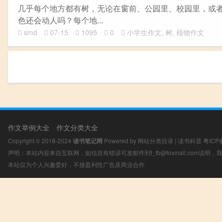
几乎每个地方都有树，无论在窗前、公园里、校园里，或
色还会动人吗？每个地...
smd
07-15
1095
0
小学生作文
,
树
,
植物作文
作文举例大全
作文分类大全
Copyright © 2018-2024
读书笔记网
Powered by
网站分类目录
|
读书科普
粤ICP
声明：本站内容来自互联网，如信息有错误可发邮件到f_fb@foxmail.com说明
本站仅为个人兴趣爱好，不接盈利性广告及商业合作