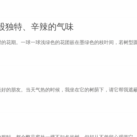
股独特、辛辣的气味
树的花期。一球一球浅绿色的花团嵌在墨绿色的枝叶间，若树型
最好的朋友。当天气热的时候，我坐在它的树荫下，请它帮我遮
校服时，都会瞥见窗外一棵不知名的树，但却从不曾留心观赏它