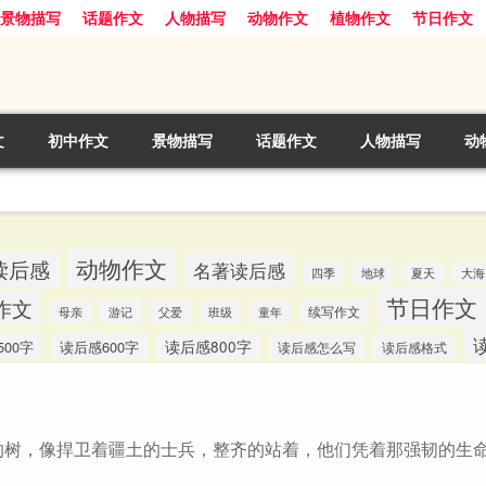
景物描写
话题作文
人物描写
动物作文
植物作文
节日作文
文
初中作文
景物描写
话题作文
人物描写
动
动物作文
读后感
名著读后感
四季
地球
夏天
大海
节日作文
作文
游记
续写作文
母亲
父爱
班级
童年
00字
读后感600字
读后感800字
读后感怎么写
读后感格式
的树，像捍卫着疆土的士兵，整齐的站着，他们凭着那强韧的生