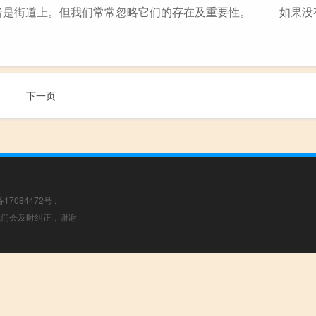
者是街道上。但我们常常忽略它们的存在及重要性。 如果没
下一页
备17084472号
.
，我们会及时纠正，谢谢