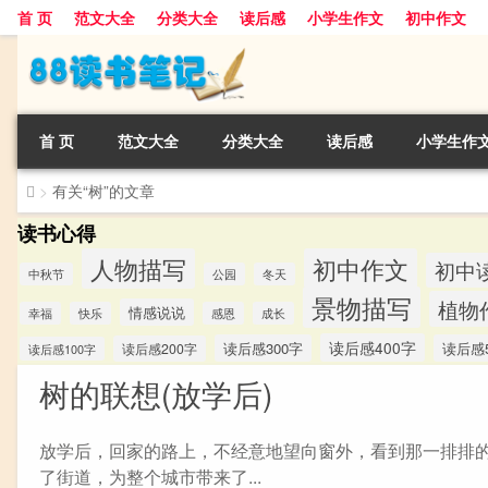
首 页
范文大全
分类大全
读后感
小学生作文
初中作文
首 页
范文大全
分类大全
读后感
小学生作
>
有关“树”的文章
读书心得
人物描写
初中作文
初中
中秋节
公园
冬天
景物描写
植物
情感说说
幸福
快乐
感恩
成长
读后感400字
读后感300字
读后感5
读后感200字
读后感100字
树的联想(放学后)
放学后，回家的路上，不经意地望向窗外，看到那一排排
了街道，为整个城市带来了...