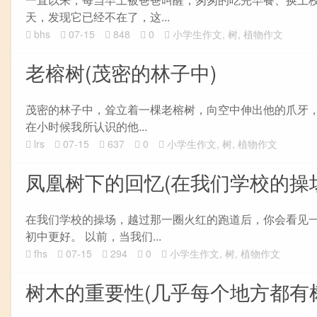
天，发现它已经不在了，这...
bhs
07-15
848
0
小学生作文
,
树
,
植物作文
老榕树(茂密的林子中)
茂密的林子中，耸立着一棵老榕树，向空中伸出他的爪
在小时候我所认识的他...
lrs
07-15
637
0
小学生作文
,
树
,
植物作文
凤凰树下的回忆(在我们学校的操
在我们学校的操场，越过那一圈火红的跑道后，你会看见
初中更好。 以前，当我们...
fhs
07-15
294
0
小学生作文
,
树
,
植物作文
树木的重要性(几乎每个地方都有