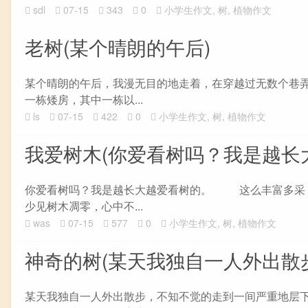
sdl
07-15
343
0
小学生作文
,
树
,
植物作文
老树(某个晴朗的午后)
某个晴朗的午后，我漫无目的地走着，在穿越过无数个巷
一栋矮房，其中一栋以...
ls
07-15
422
0
小学生作文
,
树
,
植物作文
我爱树木(你爱看树吗？我是越长
你爱看树吗？我是越长大越爱看树的。 这么丰富多采，
少见树木凋零，心中不...
was
07-15
577
0
小学生作文
,
树
,
植物作文
神奇的树(某天我独自一人外出散
某天我独自一人外出散步，不知不觉的走到一间严重地层